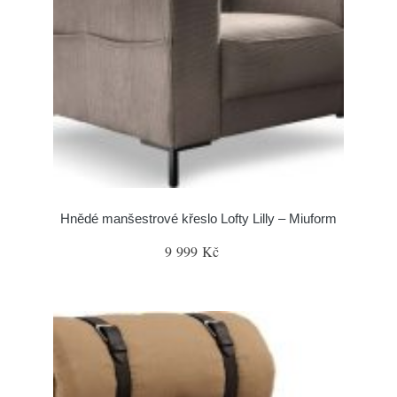
Hnědé manšestrové křeslo Lofty Lilly – Miuform
9 999 Kč