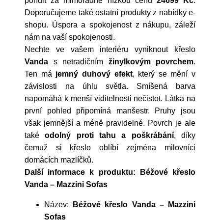
pořídit za mimořádně nízkou cenu
24699 Kč
.
Doporučujeme také ostatní produkty z nabídky e-
shopu. Úspora a spokojenost z nákupu, záleží
nám na vaší spokojenosti.
Nechte ve vašem interiéru vyniknout křeslo
Vanda
s netradičním
žinylkovým povrchem
.
Ten má
jemný duhový efekt
, který se mění v
závislosti na úhlu světla. Smíšená barva
napomáhá k menší viditelnosti nečistot. Látka na
první pohled připomíná manšestr. Pruhy jsou
však jemnější a méně pravidelné. Povrch je ale
také
odolný proti tahu a poškrábání
, díky
čemuž si křeslo oblíbí zejména milovníci
domácích mazlíčků.
Další informace k produktu: Béžové křeslo
Vanda – Mazzini Sofas
Název:
Béžové křeslo Vanda – Mazzini
Sofas