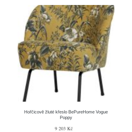
Hořčicově žluté křeslo BePureHome Vogue
Poppy
9 203 Kč