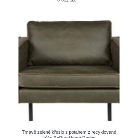
Tmavě zelené křeslo s potahem z recyklované
kůže BePureHome Rodeo