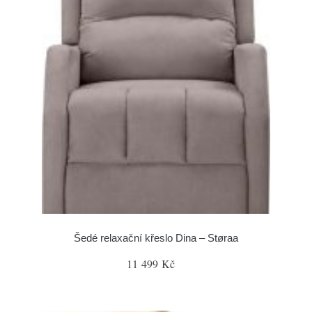
Šedé relaxační křeslo Dina – Støraa
11 499 Kč