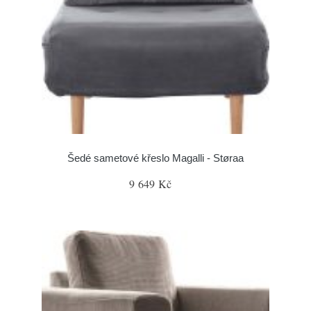
Šedé sametové křeslo Magalli - Støraa
9 649 Kč