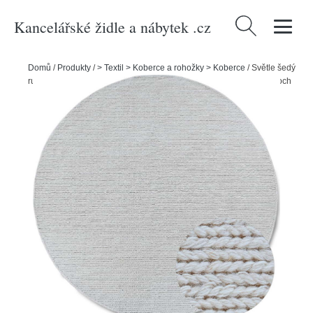
Kancelářské židle a nábytek .cz
Vyhledávání
Domů
/
Produkty
/
> Textil > Koberce a rohožky > Koberce
/
Světle šedý
ručně tkaný vlněný kulatý koberec ø 200 cm Francois – Villeroy&Boch