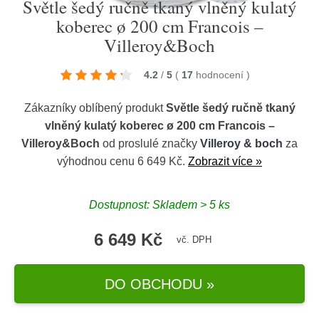
Světle šedý ručně tkaný vlněný kulatý
koberec ø 200 cm Francois –
Villeroy&Boch
4.2
/
5
(
17
hodnocení
)
Zákazníky oblíbený produkt
Světle šedý ručně tkaný
vlněný kulatý koberec ø 200 cm Francois –
Villeroy&Boch
od proslulé značky
Villeroy & boch
za
výhodnou cenu 6 649 Kč.
Zobrazit více »
Dostupnost: Skladem > 5 ks
6 649 Kč
vč. DPH
DO OBCHODU »