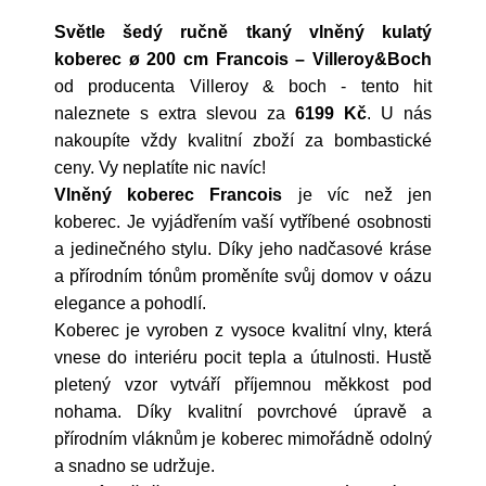
Světle šedý ručně tkaný vlněný kulatý
koberec ø 200 cm Francois – Villeroy&Boch
od producenta
Villeroy & boch
- tento hit
naleznete s extra slevou za
6199 Kč
. U nás
nakoupíte vždy kvalitní zboží za bombastické
ceny. Vy neplatíte nic navíc!
Vlněný koberec Francois
je víc než jen
koberec. Je vyjádřením vaší vytříbené osobnosti
a jedinečného stylu. Díky jeho nadčasové kráse
a přírodním tónům proměníte svůj domov v oázu
elegance a pohodlí.
Koberec je vyroben z vysoce kvalitní vlny, která
vnese do interiéru pocit tepla a útulnosti. Hustě
pletený vzor vytváří příjemnou měkkost pod
nohama. Díky kvalitní povrchové úpravě a
přírodním vláknům je koberec mimořádně odolný
a snadno se udržuje.