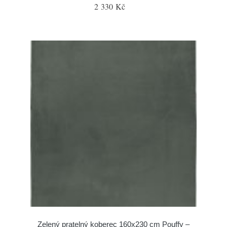
2 330 Kč
Zelený pratelný koberec 160x230 cm Pouffy –