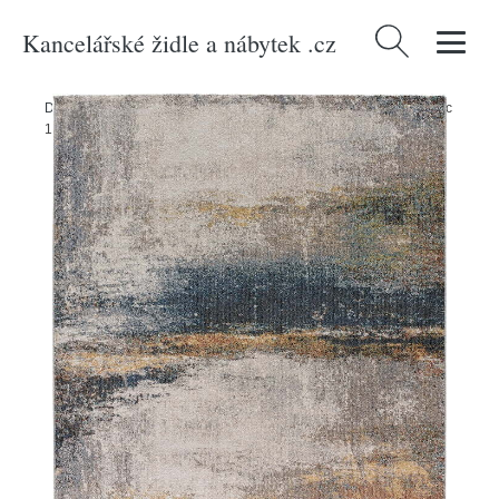
Kancelářské židle a nábytek .cz
Vyhledávání
Domů
/
Produkty
/
> Textil > Koberce a rohožky > Koberce
/
Koberec
120x170 cm Parma – Universal