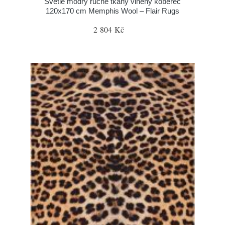
Světle modrý ručně tkaný vlněný koberec
120x170 cm Memphis Wool – Flair Rugs
2 804 Kč