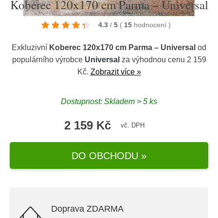
Koberec 120x170 cm Parma – Universal
4.3
/
5
(
15
hodnocení
)
Exkluzivní
Koberec 120x170 cm Parma – Universal
od
populárního výrobce
Universal
za výhodnou cenu 2 159
Kč.
Zobrazit více »
Dostupnost: Skladem > 5 ks
2 159 Kč
vč. DPH
DO OBCHODU »
Doprava ZDARMA