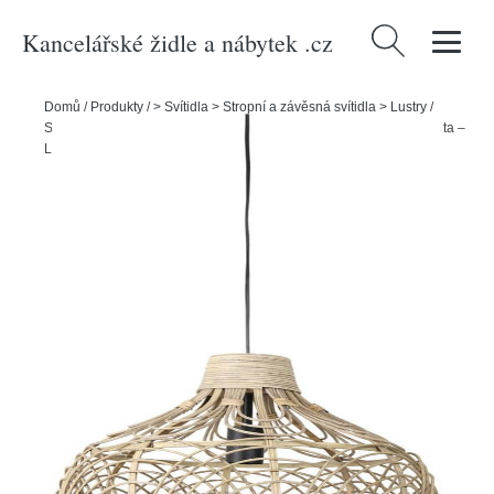
Kancelářské židle a nábytek .cz
Vyhledávání
Domů
/
Produkty
/
> Svítidla > Stropní a závěsná svítidla > Lustry
/
Stropní svítidlo v přírodní barvě s ratanovým stínidlem ø 42 cm Pocita –
Light & Living