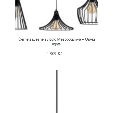
Černé závěsné svítidlo Mezopotamya – Opviq
lights
1 909 Kč