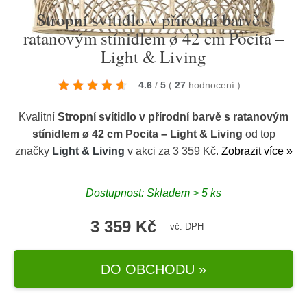
Stropní svítidlo v přírodní barvě s
ratanovým stínidlem ø 42 cm Pocita –
Light & Living
4.6
/
5
(
27
hodnocení
)
Kvalitní
Stropní svítidlo v přírodní barvě s ratanovým
stínidlem ø 42 cm Pocita – Light & Living
od top
značky
Light & Living
v akci za 3 359 Kč.
Zobrazit více »
Dostupnost: Skladem > 5 ks
3 359 Kč
vč. DPH
DO OBCHODU »