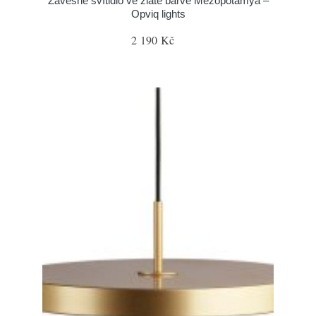
Závěsné svítidlo ve zlaté barvě Mezopotamya –
Opviq lights
2 190 Kč