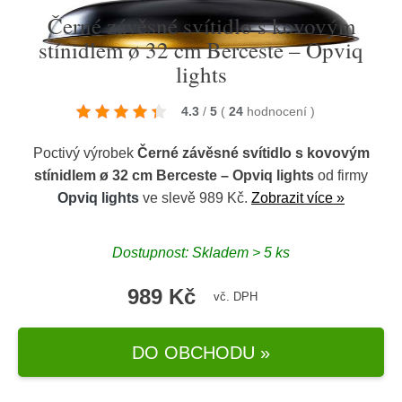
Černé závěsné svítidlo s kovovým
stínidlem ø 32 cm Berceste – Opviq
lights
4.3
/
5
(
24
hodnocení
)
Poctivý výrobek
Černé závěsné svítidlo s kovovým
stínidlem ø 32 cm Berceste – Opviq lights
od firmy
Opviq lights
ve slevě 989 Kč.
Zobrazit více »
Dostupnost: Skladem > 5 ks
989 Kč
vč. DPH
DO OBCHODU »