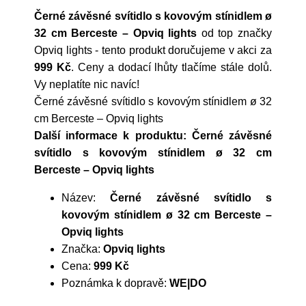
Černé závěsné svítidlo s kovovým stínidlem ø
32 cm Berceste – Opviq lights
od top značky
Opviq lights
- tento produkt doručujeme v akci za
999 Kč
. Ceny a dodací lhůty tlačíme stále dolů.
Vy neplatíte nic navíc!
Černé závěsné svítidlo s kovovým stínidlem ø 32
cm Berceste – Opviq lights
Další informace k produktu: Černé závěsné
svítidlo s kovovým stínidlem ø 32 cm
Berceste – Opviq lights
Název:
Černé závěsné svítidlo s
kovovým stínidlem ø 32 cm Berceste –
Opviq lights
Značka:
Opviq lights
Cena:
999 Kč
Poznámka k dopravě:
WE|DO