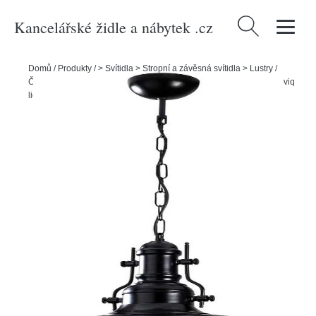
Kancelářské židle a nábytek .cz
Vyhledávání
Domů
/
Produkty
/
> Svítidla > Stropní a závěsná svítidla > Lustry
/
Černé závěsné svítidlo s kovovým stínidlem ø 32 cm Berceste – Opviq
lights