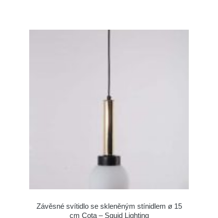
Závěsné svítidlo se skleněným stínidlem ø 15
cm Cota – Squid Lighting