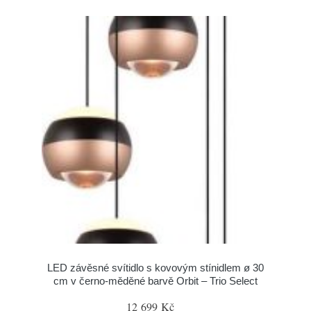
LED závěsné svítidlo s kovovým stínidlem ø 30
cm v černo-měděné barvě Orbit – Trio Select
12 699 Kč