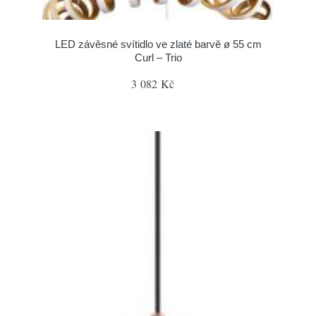
LED závěsné svítidlo ve zlaté barvě ø 55 cm
Curl – Trio
3 082 Kč