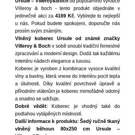
Ursule – Villeroy&Boch
od populárního výrobce
Villeroy & boch
- tento produkt objednáte v
jedinečné akci za
4169 Kč
. Vybírejte to nejlepší
u nás. Pokud budete spokojeni, doporučte nás
prosím svým známým.
Vlněný koberec Ursule od známé značky
Villeroy & Boch
v sobě snoubí tradiční řemeslné
zpracování a moderní design. Dodá tak každému
interiéru nádech elegance a luxusu.
Koberec je vyroben z kombinace vysoce kvalitní
vlny a bavlny, která vnese do interiéru pocit tepla
a útulnosti. Díky kvalitní povrchové úpravě a
přírodním vláknům je koberec mimořádně odolný
a snadno se udržuje.
Dobré vědět:
Koberec je vhodný také do
podlahou vytápěných místností.
Další informace k produktu: Šedý ručně tkaný
vlněný běhoun 80x250 cm Ursule –