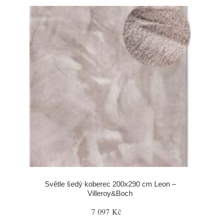
Světle šedý koberec 200x290 cm Leon –
Villeroy&Boch
7 097 Kč