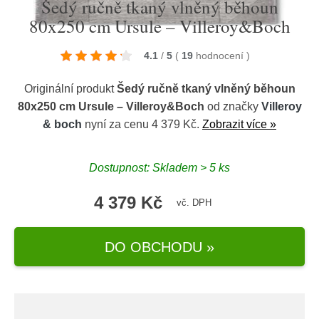
Šedý ručně tkaný vlněný běhoun
80x250 cm Ursule – Villeroy&Boch
4.1
/
5
(
19
hodnocení
)
Originální produkt
Šedý ručně tkaný vlněný běhoun
80x250 cm Ursule – Villeroy&Boch
od značky
Villeroy
& boch
nyní za cenu 4 379 Kč.
Zobrazit více »
Dostupnost: Skladem > 5 ks
4 379 Kč
vč. DPH
DO OBCHODU »