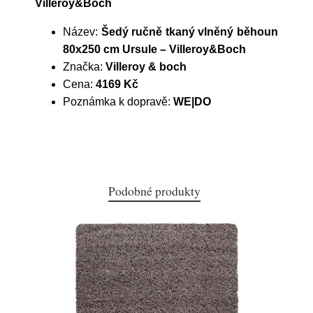
Villeroy&Boch
Název:
Šedý ručně tkaný vlněný běhoun
80x250 cm Ursule – Villeroy&Boch
Značka:
Villeroy & boch
Cena:
4169 Kč
Poznámka k dopravě:
WE|DO
Podobné produkty