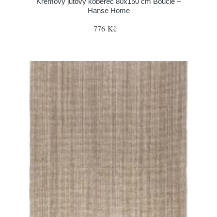
Krémový jutový koberec 80x150 cm Bouclé –
Hanse Home
776 Kč