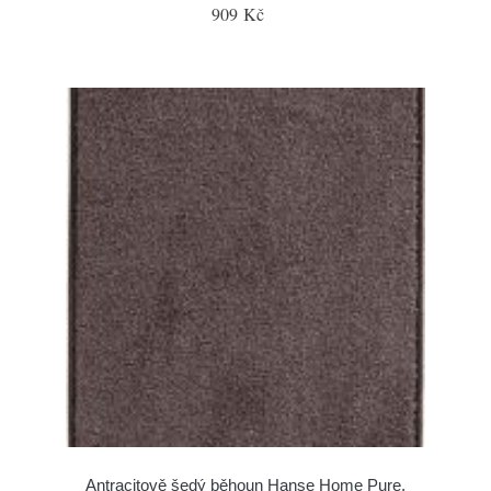
909 Kč
Antracitově šedý běhoun Hanse Home Pure,