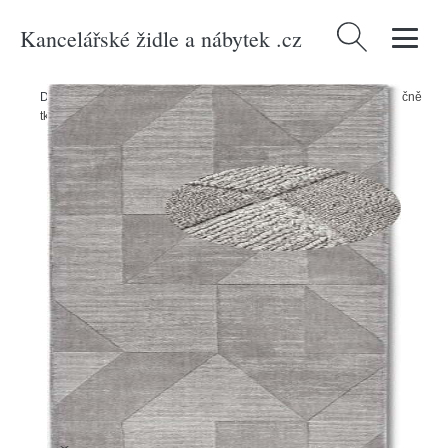
Kancelářské židle a nábytek .cz
Vyhledávání
Domů
/
Produkty
/
> Textil > Koberce a rohožky > Koberce
/
Šedý ručně
tkaný vlněný běhoun 80x250 cm Ursule – Villeroy&Boch