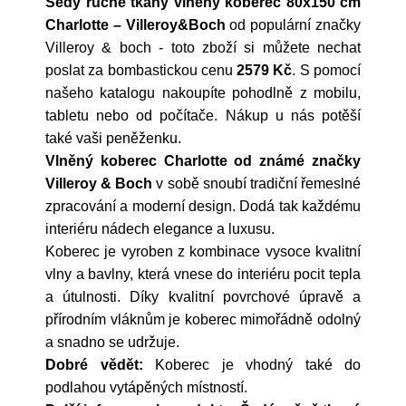
Šedý ručně tkaný vlněný koberec 80x150 cm
Charlotte – Villeroy&Boch
od populární značky
Villeroy & boch
- toto zboží si můžete nechat
poslat za bombastickou cenu
2579 Kč
. S pomocí
našeho katalogu nakoupíte pohodlně z mobilu,
tabletu nebo od počítače. Nákup u nás potěší
také vaši peněženku.
Vlněný koberec Charlotte od známé značky
Villeroy & Boch
v sobě snoubí tradiční řemeslné
zpracování a moderní design. Dodá tak každému
interiéru nádech elegance a luxusu.
Koberec je vyroben z kombinace vysoce kvalitní
vlny a bavlny, která vnese do interiéru pocit tepla
a útulnosti. Díky kvalitní povrchové úpravě a
přírodním vláknům je koberec mimořádně odolný
a snadno se udržuje.
Dobré vědět:
Koberec je vhodný také do
podlahou vytápěných místností.