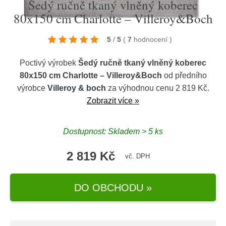
Šedý ručně tkaný vlněný koberec
80x150 cm Charlotte – Villeroy&Boch
5
/
5
(
7
hodnocení
)
Poctivý výrobek
Šedý ručně tkaný vlněný koberec
80x150 cm Charlotte – Villeroy&Boch
od předního
výrobce
Villeroy & boch
za výhodnou cenu 2 819 Kč.
Zobrazit více »
Dostupnost: Skladem > 5 ks
2 819 Kč
vč. DPH
DO OBCHODU »