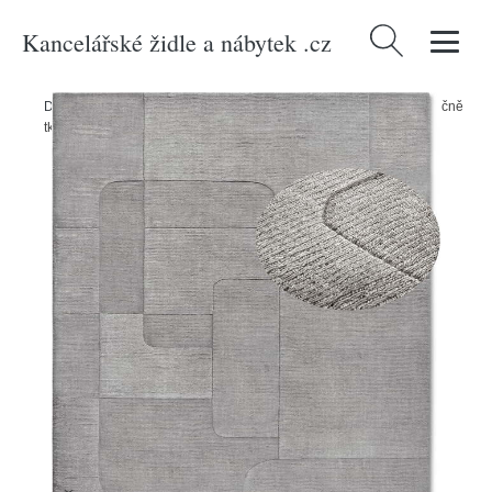
Kancelářské židle a nábytek .cz
Vyhledávání
Domů
/
Produkty
/
> Textil > Koberce a rohožky > Koberce
/
Šedý ručně
tkaný vlněný koberec 80x150 cm Charlotte – Villeroy&Boch