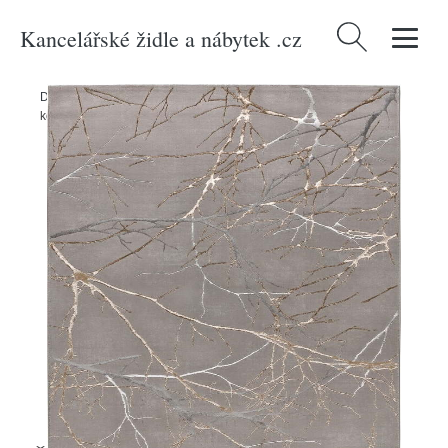
Kancelářské židle a nábytek .cz
Vyhledávání
Domů
/
Produkty
/
> Textil > Koberce a rohožky > Koberce
/
Šedý
koberec 140x200 cm Creation – Universal