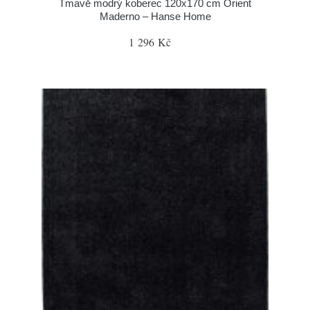
Tmavě modrý koberec 120x170 cm Orient
Maderno – Hanse Home
1 296 Kč