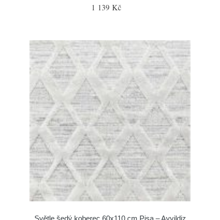
1 139 Kč
Světle šedý koberec 60x110 cm Pisa – Ayyildiz