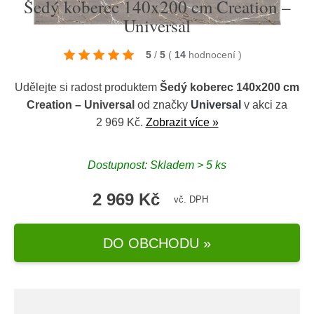
Šedý koberec 140x200 cm Creation –
Universal
5
/
5
(
14
hodnocení
)
Udělejte si radost produktem
Šedý koberec 140x200 cm
Creation – Universal
od značky
Universal
v akci za
2 969 Kč.
Zobrazit více »
Dostupnost: Skladem > 5 ks
2 969 Kč
vč. DPH
DO OBCHODU »