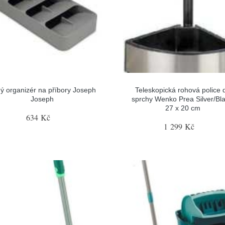
ý organizér na příbory Joseph
Teleskopická rohová police 
Joseph
sprchy Wenko Prea Silver/Bla
27 x 20 cm
634 Kč
1 299 Kč