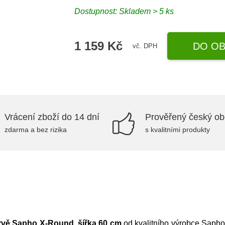
Dostupnost: Skladem > 5 ks
1 159 Kč
DO OB
vč. DPH
Vrácení zboží do 14 dní
Prověřený český o
zdarma a bez rizika
s kvalitními produkty
rvě Sapho X-Round, šířka 60 cm
od kvalitního výrobce
Saph