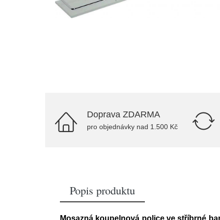
Doprava ZDARMA
pro objednávky nad 1.500 Kč
Popis produktu
Mosazná koupelnová police ve stříbrné ba