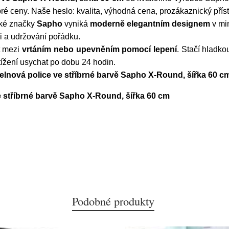
ré ceny. Naše heslo: kvalita, výhodná cena, prozákaznický přís
ké značky
Sapho
vyniká
moderně elegantním designem
v mi
ci a udržování pořádku.
t mezi
vrtáním nebo upevněním pomocí lepení
. Stačí hladkou
tížení usychat po dobu 24 hodin.
lnová police ve stříbrné barvě Sapho X-Round, šířka 60 c
 stříbrné barvě Sapho X-Round, šířka 60 cm
Podobné produkty