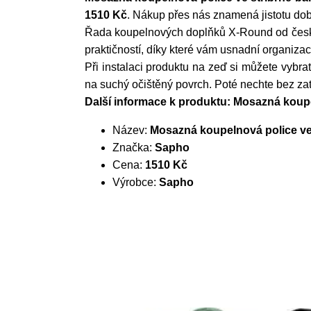
1510 Kč
. Nákup přes nás znamená jistotu dob
Řada koupelnových doplňků X-Round od čes
praktičností, díky které vám usnadní organiza
Při instalaci produktu na zeď si můžete vybra
na suchý očištěný povrch. Poté nechte bez za
Další informace k produktu: Mosazná koupe
Název:
Mosazná koupelnová police ve
Značka:
Sapho
Cena:
1510 Kč
Výrobce:
Sapho