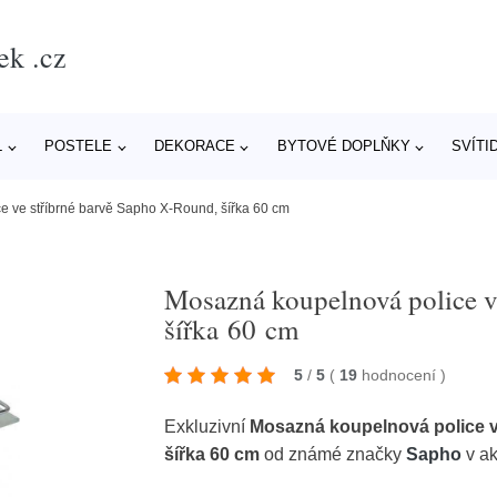
ek .cz
L
POSTELE
DEKORACE
BYTOVÉ DOPLŇKY
SVÍTI
 ve stříbrné barvě Sapho X-Round, šířka 60 cm
Mosazná koupelnová police v
šířka 60 cm
5
/
5
(
19
hodnocení
)
Exkluzivní
Mosazná koupelnová police v
šířka 60 cm
od známé značky
Sapho
v ak