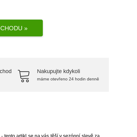
CHODU »
bchod
Nakupujte kdykoli
máme otevřeno 24 hodin denně
o
- tento artikl se na vás těší v sezónní slevě za