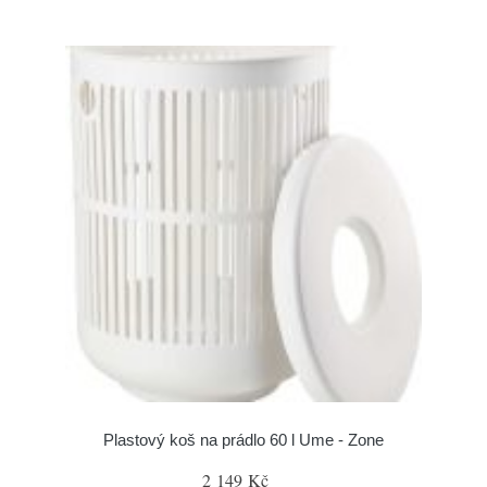
Plastový koš na prádlo 60 l Ume - Zone
2 149 Kč