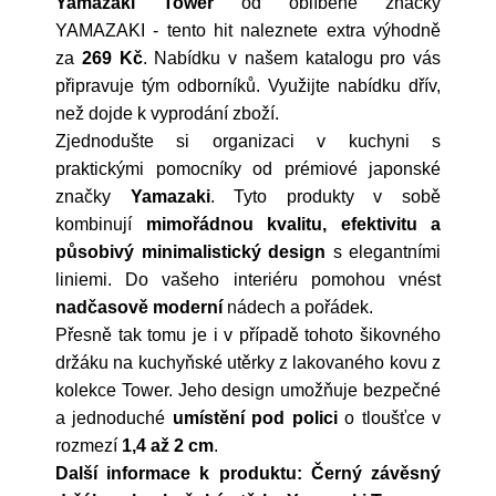
Yamazaki Tower
od oblíbené značky
YAMAZAKI
- tento hit naleznete extra výhodně
za
269 Kč
. Nabídku v našem katalogu pro vás
připravuje tým odborníků. Využijte nabídku dřív,
než dojde k vyprodání zboží.
Zjednodušte si organizaci v kuchyni s
praktickými pomocníky od prémiové japonské
značky
Yamazaki
. Tyto produkty v sobě
kombinují
mimořádnou kvalitu, efektivitu a
působivý minimalistický design
s elegantními
liniemi. Do vašeho interiéru pomohou vnést
nadčasově moderní
nádech a pořádek.
Přesně tak tomu je i v případě tohoto šikovného
držáku na kuchyňské utěrky z lakovaného kovu z
kolekce Tower. Jeho design umožňuje bezpečné
a jednoduché
umístění pod polici
o tloušťce v
rozmezí
1,4 až 2 cm
.
Další informace k produktu: Černý závěsný