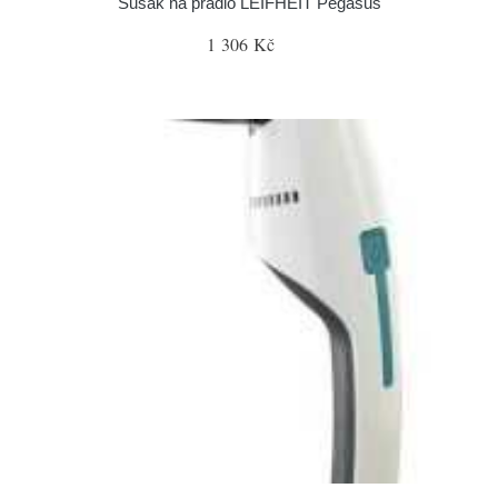
Sušák na prádlo LEIFHEIT Pegasus
1 306 Kč