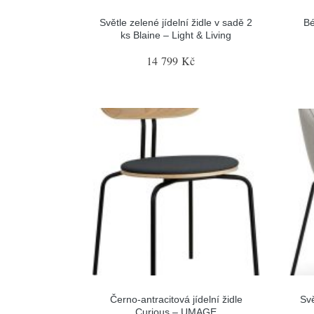
Světle zelené jídelní židle v sadě 2
Bé
ks Blaine – Light & Living
14 799 Kč
Černo-antracitová jídelní židle
Svě
Curious – UMAGE