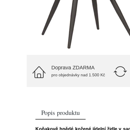
Doprava ZDARMA
pro objednávky nad 1.500 Kč
Popis produktu
Koňakově hnědé kožené jídelní židle v s