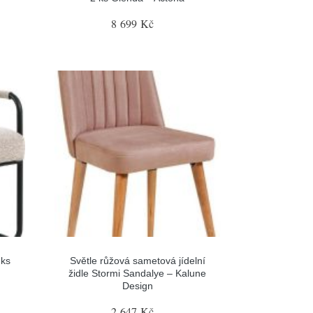
8 699 Kč
 ks
Světle růžová sametová jídelní
židle Stormi Sandalye – Kalune
Design
2 647 Kč