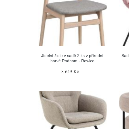
Jídelní židle v sadě 2 ks v přírodní
Sada
barvě Rodham - Rowico
8 649 Kč