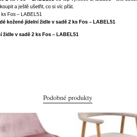
it a ještě ušetřit, co si víc přát.
 2 ks Fos – LABEL51
é kožené jídelní židle v sadě 2 ks Fos – LABEL51
í židle v sadě 2 ks Fos – LABEL51
Podobné produkty