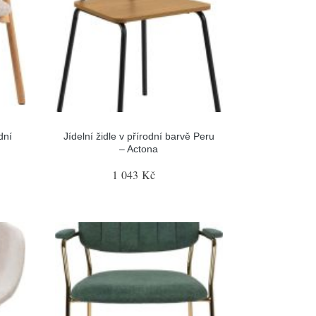
dní
Jídelní židle v přírodní barvě Peru
– Actona
1 043 Kč