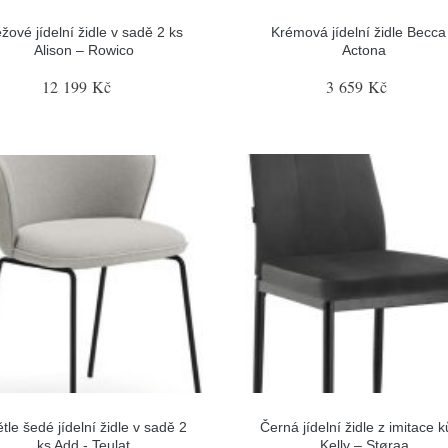
žové jídelní židle v sadě 2 ks
Krémová jídelní židle Becca
Alison – Rowico
Actona
12 199 Kč
3 659 Kč
tle šedé jídelní židle v sadě 2
Černá jídelní židle z imitace 
ks Add - Teulat
Kelly – Støraa