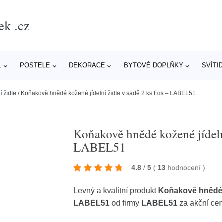
ek .cz
L
POSTELE
DEKORACE
BYTOVÉ DOPLŇKY
SVÍTI
í židle
/
Koňakově hnědé kožené jídelní židle v sadě 2 ks Fos – LABEL51
Koňakově hnědé kožené jídeln
LABEL51
4.8
/
5
(
13
hodnocení
)
Levný a kvalitní produkt
Koňakově hnědé k
LABEL51
od firmy
LABEL51
za akční ce