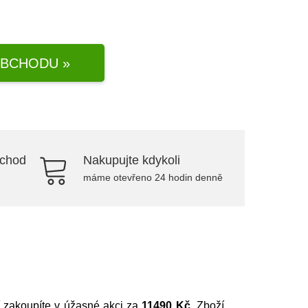
BCHODU »
bchod
Nakupujte kdykoli
máme otevřeno 24 hodin denně
í zakoupíte v úžasné akci za
11490 Kč
. Zboží