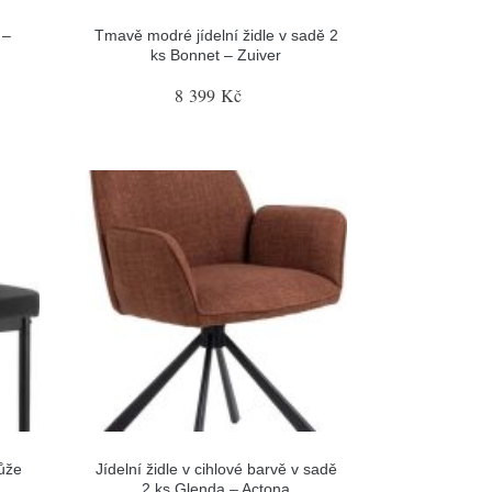
 –
Tmavě modré jídelní židle v sadě 2
ks Bonnet – Zuiver
8 399 Kč
kůže
Jídelní židle v cihlové barvě v sadě
2 ks Glenda – Actona