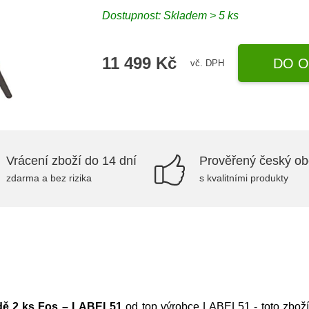
Dostupnost: Skladem > 5 ks
11 499 Kč
DO O
vč. DPH
Vrácení zboží do 14 dní
Prověřený český o
zdarma a bez rizika
s kvalitními produkty
adě 2 ks Fos – LABEL51
od top výrobce
LABEL51
- toto zbož