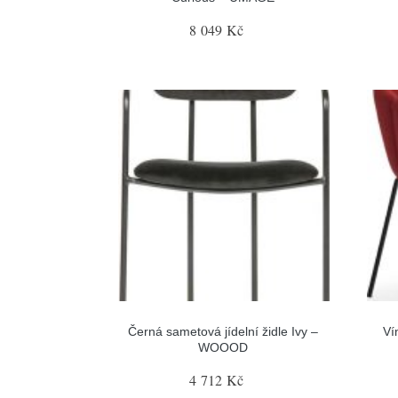
8 049 Kč
Černá sametová jídelní židle Ivy –
Ví
WOOOD
4 712 Kč