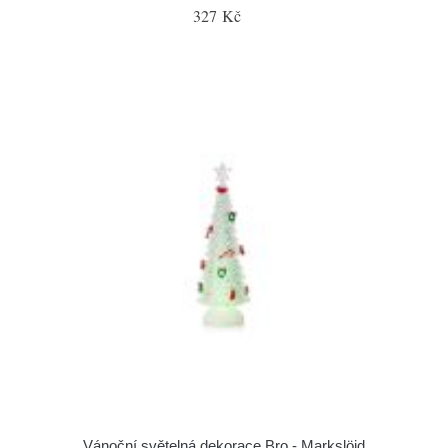
327 Kč
Vánoční světelná dekorace Bro - Markslöjd