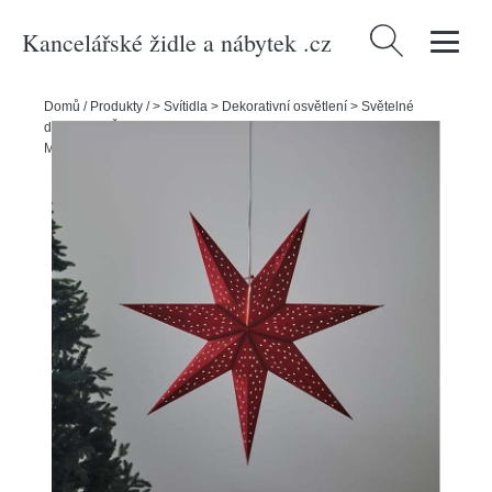
Kancelářské židle a nábytek .cz
Vyhledávání
Domů
/
Produkty
/
> Svítidla > Dekorativní osvětlení > Světelné
dekorace
/
Červená závěsná vánoční světelná dekorace Clara –
Markslöjd