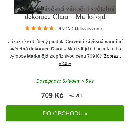
Červená závěsná vánoční světelná
dekorace Clara – Markslöjd
4.8
/
5
(
11
hodnocení
)
Zákazníky oblíbený produkt
Červená závěsná vánoční
světelná dekorace Clara – Markslöjd
od populárního
výrobce
Markslöjd
za příznivou cenu 709 Kč.
Zobrazit
více »
Dostupnost: Skladem > 5 ks
709 Kč
vč. DPH
DO OBCHODU »