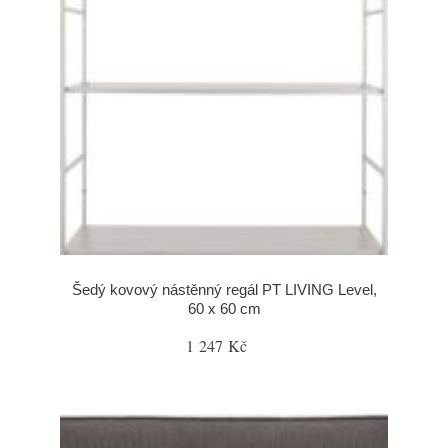
Šedý kovový nástěnný regál PT LIVING Level,
60 x 60 cm
1 247 Kč