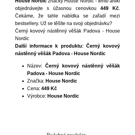
House Nordic
značky
House Nordic
- tento artikl
objednávejte s úžasnou cenovkou
449 Kč
.
Čekáme, že tahle nabídka se zařadí mezi
bestsellery. Už se těšíte na svoji objednávku?
Černý kovový nástěnný věšák Padova - House
Nordic
Další informace k produktu: Černý kovový
nástěnný věšák Padova - House Nordic
Název:
Černý kovový nástěnný věšák
Padova - House Nordic
Značka:
House Nordic
Cena:
449 Kč
Výrobce:
House Nordic
Podobné produkty