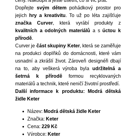
ceny. Nakoupit a ještě ušetřit, co si víc přát.
Dopřejte
svým dětem
pohádkový prostor pro
jejich
hry a kreativitu
. To už po léta zajišťuje
značka Curver
, která vyrábí produkty z
kvalitních a odolných materiálů
a s
úctou k
přírodě
.
Curver je
část skupiny Keter
, která se zaměřuje
na produkci doplňků do domácnosti, které vám
usnadní a zkrášlí život. Zároveň designéři dbají
na to, aby veškerá výroba byla
udržitelná a
šetrná k přírodě
formou recyklovaných
materiálů a technik, které neničí životní prostředí.
Další informace k produktu: Modrá dětská
židle Keter
Název:
Modrá dětská židle Keter
Značka:
Keter
Cena:
229 Kč
Výrobce:
Keter