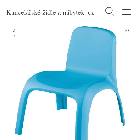
Kancelářské židle a nábytek .cz
Vyhledávání
Domů
/
Produkty
/
Nábytek
/
Dětský nábytek
/
Dětský sedací nábytek
/
Dětské židle a židličky
/
Modrá dětská židle Keter