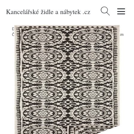
Kancelářské židle a nábytek .cz
Vyhledávání
Domů
/
Produkty
/
> Zahrada > Zahradní textil > Venkovní koberce
/
Černo-krémový venkovní koberec NORTHRUGS Jardin, 80 x 350 cm