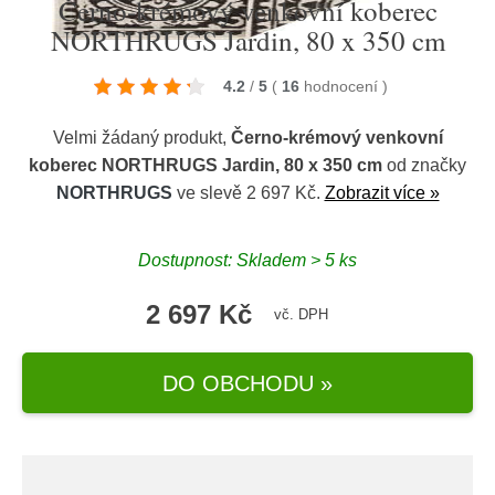
Černo-krémový venkovní koberec
NORTHRUGS Jardin, 80 x 350 cm
4.2
/
5
(
16
hodnocení
)
Velmi žádaný produkt,
Černo-krémový venkovní
koberec NORTHRUGS Jardin, 80 x 350 cm
od značky
NORTHRUGS
ve slevě 2 697 Kč.
Zobrazit více »
Dostupnost: Skladem > 5 ks
2 697 Kč
vč. DPH
DO OBCHODU »