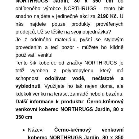
NORTHRUGS Jardin, 80 x 350 cm
od
oblíbeného výrobce
NORTHRUGS
- tento hit
snadno najdete v jedinečné akci za
2190 Kč
. U
nás najdete pouze produkty prověřených
prodejců, Už se těšíte na svoji objednávku?
Je z odolného materiálu, pyšní se stylovým
provedením a teď pozor - můžete ho klidně
používat i venku!
Tento šik koberec od značky NORTHRUGS je
totiž vyroben z polypropylenu, který má
schopnost
odolávat vodě, nečistotě a
vyblednutí
. Využijete ho tak nejen doma, ale
kdekoli venku na terase, zahradě nebo u bazénu.
Další informace k produktu: Černo-krémový
venkovní koberec NORTHRUGS Jardin, 80 x
350 cm
Název:
Černo-krémový venkovní
koberec NORTHRUGS Jardin, 80 x 350