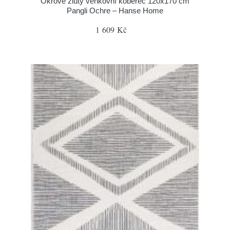
Okrově žlutý venkovní koberec 120x170 cm
Pangli Ochre – Hanse Home
1 609 Kč