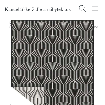
Kancelářské židle a nábytek .cz
Vyhledávání
Domů
/
Produkty
/
> Zahrada > Zahradní textil > Venkovní koberce
/
Černobílý venkovní koberec 160x230 cm Pangli Black – Hanse Home