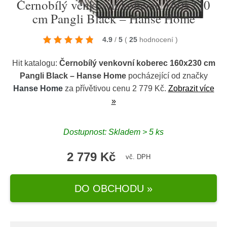
Černobílý venkovní koberec 160x230
cm Pangli Black – Hanse Home
4.9
/
5
(
25
hodnocení
)
Hit katalogu:
Černobílý venkovní koberec 160x230 cm
Pangli Black – Hanse Home
pocházející od značky
Hanse Home
za přívětivou cenu 2 779 Kč.
Zobrazit více
»
Dostupnost: Skladem > 5 ks
2 779 Kč
vč. DPH
DO OBCHODU »