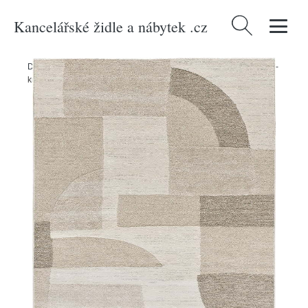
Kancelářské židle a nábytek .cz
Vyhledávání
Domů
/
Produkty
/
> Textil > Koberce a rohožky > Koberce
/
Béžovo-
krémový koberec 80x150 cm Verona – Universal