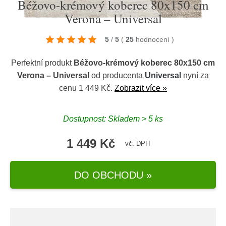
Béžovo-krémový koberec 80x150 cm
Verona – Universal
5
/
5
(
25
hodnocení
)
Perfektní produkt
Béžovo-krémový koberec 80x150 cm
Verona – Universal
od producenta
Universal
nyní za
cenu 1 449 Kč.
Zobrazit více »
Dostupnost: Skladem > 5 ks
1 449 Kč
vč. DPH
DO OBCHODU »