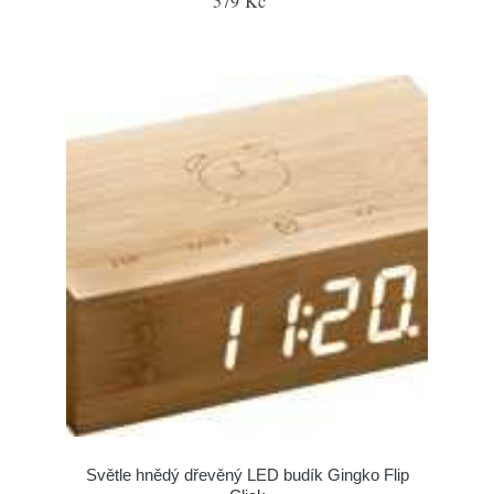
579 Kč
Světle hnědý dřevěný LED budík Gingko Flip