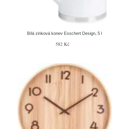
Bílá zinková konev Esschert Design, 5 l
582 Kč