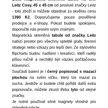
Leitz Cosy, 45 x 45 cm
od proslulé značky
Leitz
- toto zboží si můžete objednat za skvělou cenu
1390 Kč
. Doporučujeme pouze prověřené
prodejce a e-shopy. Pokud budete spokojeni,
doporučte nás prosím svým známým.
Magnetická skleněná
tabule od značky Leitz
nabízí prostor pro všechny spletité grafy, firemní
strategii nebo vzkazy pro lepší den. Ze stylového
flipchartu budou nadšeni i kreativci, kteří raději
píšou ručně a nechtějí být vázáni počítačovou
klávesnicí.
Součástí balení je i
černý popisovač s mazací
plochou
na svém víčku, který lze mazat za
sucha. Jestliže si budete chtít pořídit další extra
popisovače, můžete zkusit třeba
tyto
od stejné
značky.
Je nutné používat silné magnety vhodné pro
skleněné tabule.