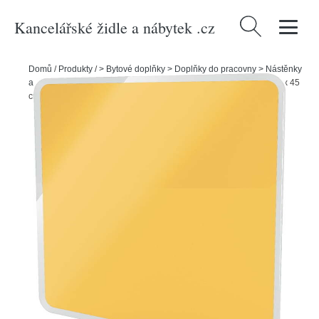
Kancelářské židle a nábytek .cz
Vyhledávání
Domů
/
Produkty
/
> Bytové doplňky > Doplňky do pracovny > Nástěnky
a tabule
/
Žlutá magnetická skleněná tabule na zeď Leitz Cosy, 45 x 45
cm