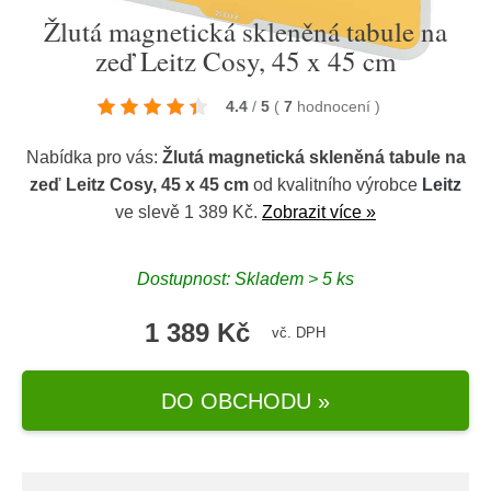
Žlutá magnetická skleněná tabule na
zeď Leitz Cosy, 45 x 45 cm
4.4
/
5
(
7
hodnocení
)
Nabídka pro vás:
Žlutá magnetická skleněná tabule na
zeď Leitz Cosy, 45 x 45 cm
od kvalitního výrobce
Leitz
ve slevě 1 389 Kč.
Zobrazit více »
Dostupnost: Skladem > 5 ks
1 389 Kč
vč. DPH
DO OBCHODU »