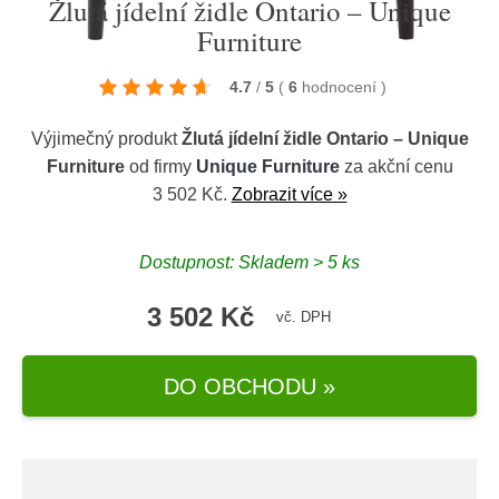
Žlutá jídelní židle Ontario – Unique
Furniture
4.7
/
5
(
6
hodnocení
)
Výjimečný produkt
Žlutá jídelní židle Ontario – Unique
Furniture
od firmy
Unique Furniture
za akční cenu
3 502 Kč.
Zobrazit více »
Dostupnost: Skladem > 5 ks
3 502 Kč
vč. DPH
DO OBCHODU »