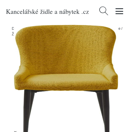
Kancelářské židle a nábytek .cz
Vyhledávání
Domů
/
Produkty
/
> Nábytek > Sedací nábytek > Židle > Jídelní židle
/
Žlutá jídelní židle Ontario – Unique Furniture