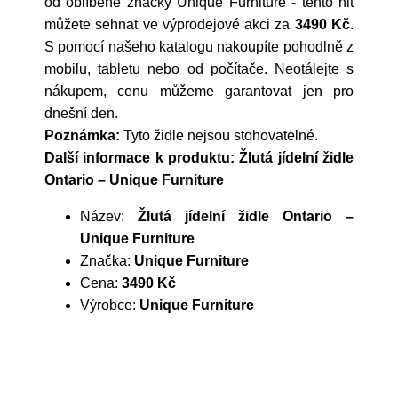
od oblíbené značky
Unique Furniture
- tento hit
můžete sehnat ve výprodejové akci za
3490 Kč
.
S pomocí našeho katalogu nakoupíte pohodlně z
mobilu, tabletu nebo od počítače. Neotálejte s
nákupem, cenu můžeme garantovat jen pro
dnešní den.
Poznámka:
Tyto židle nejsou stohovatelné.
Další informace k produktu: Žlutá jídelní židle
Ontario – Unique Furniture
Název:
Žlutá jídelní židle Ontario –
Unique Furniture
Značka:
Unique Furniture
Cena:
3490 Kč
Výrobce:
Unique Furniture