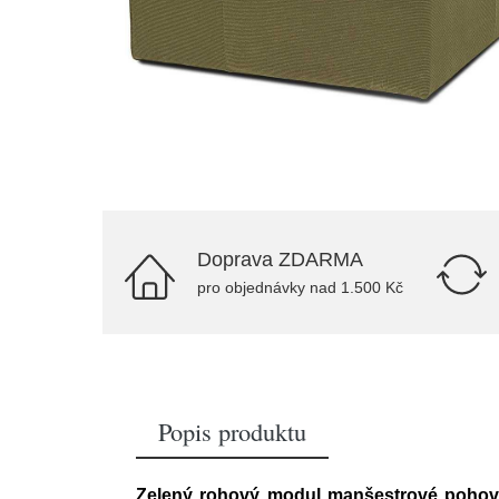
Doprava ZDARMA
pro objednávky nad 1.500 Kč
Popis produktu
Zelený rohový modul manšestrové pohov