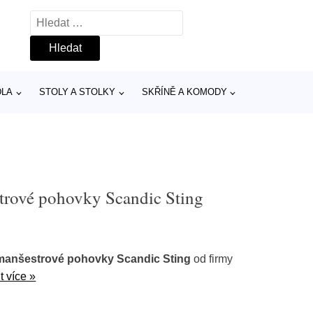
Vyhledávání
DLA
STOLY A STOLKY
SKŘÍNĚ A KOMODY
trové pohovky Scandic Sting
manšestrové pohovky Scandic Sting
od firmy
t více »