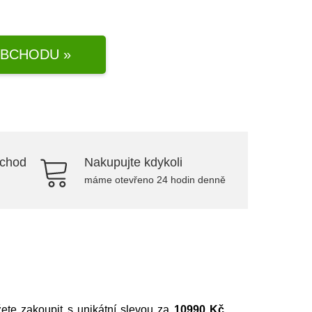
BCHODU »
bchod
Nakupujte kdykoli
máme otevřeno 24 hodin denně
žete zakoupit s unikátní slevou za
10990 Kč
.