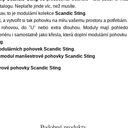
alogu. Neplaťte jinde víc, než musíte.
tav, to je modulární kolekce
Scandic Sting
.
a vytvořit si tak pohovku na míru vašemu prostoru a potřebám.
 rohovou, do "U" nebo extra dlouhou. Moduly mají pohled
teriéru i samostatně jako křesla, která doplní modulární pohovku 
ng
.
dulárních pohovek Scandic Sting
.
ý modul manšestrové pohovky Scandic Sting
rové pohovky Scandic Sting
Podobné produkty