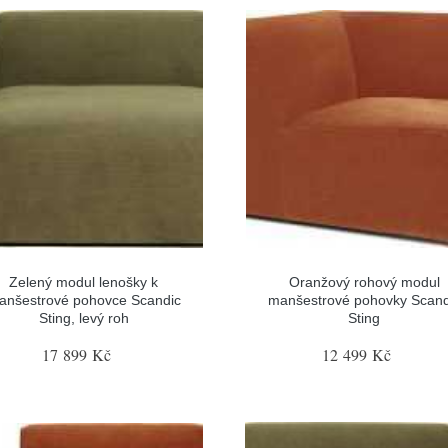
Zelený modul lenošky k
Oranžový rohový modul
anšestrové pohovce Scandic
manšestrové pohovky Scand
Sting, levý roh
Sting
17 899 Kč
12 499 Kč