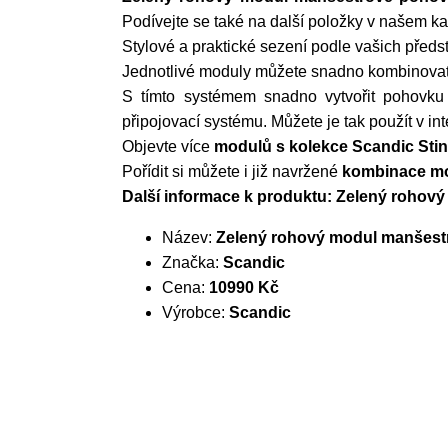
Podívejte se také na další položky v našem kat
Stylové a praktické sezení podle vašich předs
Jednotlivé moduly můžete snadno kombinovat, 
S tímto systémem snadno vytvořit pohovku
připojovací systému. Můžete je tak použít v in
Objevte více
modulů s kolekce Scandic Sti
Pořídit si můžete i již navržené
kombinace mo
Další informace k produktu: Zelený rohov
Název:
Zelený rohový modul manšest
Značka:
Scandic
Cena:
10990 Kč
Výrobce:
Scandic