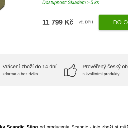
Dostupnost: Skladem > 5 ks
11 799 Kč
DO O
vč. DPH
Vrácení zboží do 14 dní
Prověřený český o
zdarma a bez rizika
s kvalitními produkty
ky Scandic Sting
od producenta
Scandic
- toto zboží si mů