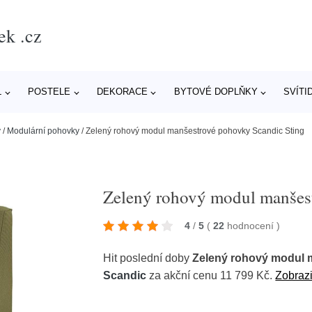
ek .cz
L
POSTELE
DEKORACE
BYTOVÉ DOPLŇKY
SVÍTI
y
/
Modulární pohovky
/
Zelený rohový modul manšestrové pohovky Scandic Sting
Zelený rohový modul manšes
4
/
5
(
22
hodnocení
)
Hit poslední doby
Zelený rohový modul 
Scandic
za akční cenu 11 799 Kč.
Zobrazi