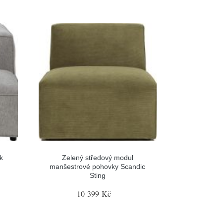
k
Zelený středový modul
n
manšestrové pohovky Scandic
Sting
10 399 Kč