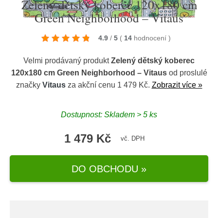
Zelený dětský koberec 120x180 cm
Green Neighborhood – Vitaus
4.9
/
5
(
14
hodnocení
)
Velmi prodávaný produkt
Zelený dětský koberec
120x180 cm Green Neighborhood – Vitaus
od proslulé
značky
Vitaus
za akční cenu 1 479 Kč.
Zobrazit více »
Dostupnost: Skladem > 5 ks
1 479 Kč
vč. DPH
DO OBCHODU »