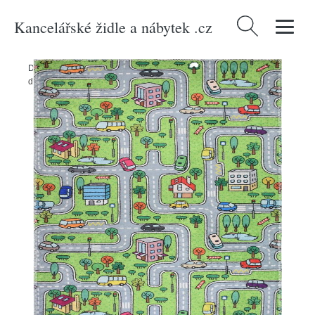
Kancelářské židle a nábytek .cz
Vyhledávání
Domů
/
Produkty
/
> Textil > Dětský textil > Dětské koberce
/
Zelený
dětský koberec 120x180 cm Green Neighborhood – Vitaus