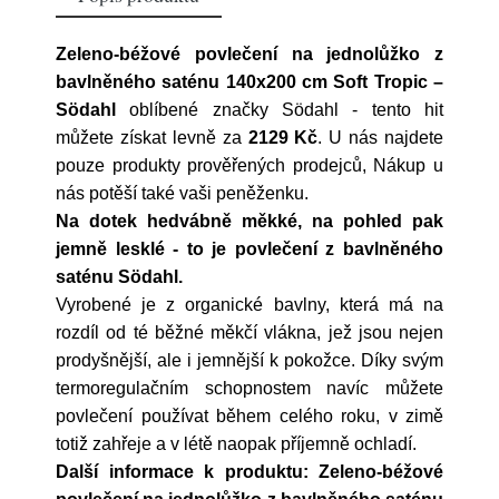
Zeleno-béžové povlečení na jednolůžko z
bavlněného saténu 140x200 cm Soft Tropic –
Södahl
oblíbené značky
Södahl
- tento hit
můžete získat levně za
2129 Kč
. U nás najdete
pouze produkty prověřených prodejců, Nákup u
nás potěší také vaši peněženku.
Na dotek hedvábně měkké, na pohled pak
jemně lesklé - to je povlečení z bavlněného
saténu Södahl.
Vyrobené je z organické bavlny, která má na
rozdíl od té běžné měkčí vlákna, jež jsou nejen
prodyšnější, ale i jemnější k pokožce. Díky svým
termoregulačním schopnostem navíc můžete
povlečení používat během celého roku, v zimě
totiž zahřeje a v létě naopak příjemně ochladí.
Další informace k produktu: Zeleno-béžové