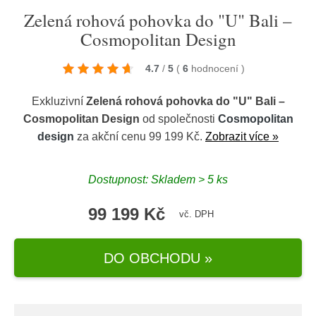
Zelená rohová pohovka do "U" Bali –
Cosmopolitan Design
4.7
/
5
(
6
hodnocení
)
Exkluzivní
Zelená rohová pohovka do "U" Bali –
Cosmopolitan Design
od společnosti
Cosmopolitan
design
za akční cenu 99 199 Kč.
Zobrazit více »
Dostupnost: Skladem > 5 ks
99 199 Kč
vč. DPH
DO OBCHODU »