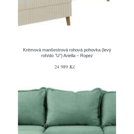
Krémová manšestrová rohová pohovka (levý
roh/do "U") Ariella – Ropez
24 989 Kč