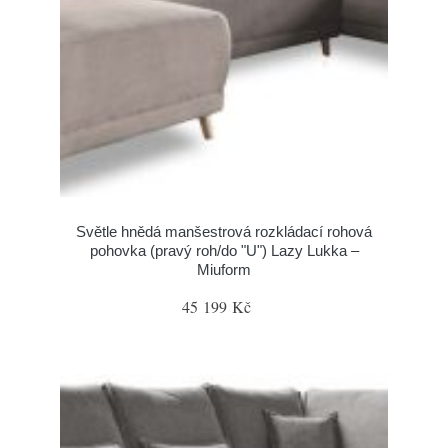
Světle hnědá manšestrová rozkládací rohová
pohovka (pravý roh/do "U") Lazy Lukka –
Miuform
45 199 Kč