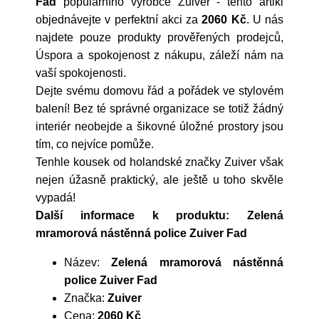
Fad
populárního výrobce
Zuiver
- tento artikl
objednávejte v perfektní akci za
2060 Kč
. U nás
najdete pouze produkty prověřených prodejců,
Úspora a spokojenost z nákupu, záleží nám na
vaší spokojenosti.
Dejte svému domovu řád a pořádek ve stylovém
balení! Bez té správné organizace se totiž žádný
interiér neobejde a šikovné úložné prostory jsou
tím, co nejvíce pomůže.
Tenhle kousek od holandské značky Zuiver však
nejen úžasně praktický, ale ještě u toho skvěle
vypadá!
Další informace k produktu: Zelená
mramorová nástěnná police Zuiver Fad
Název:
Zelená mramorová nástěnná
police Zuiver Fad
Značka:
Zuiver
Cena:
2060 Kč