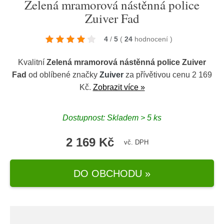
Zelená mramorová nástěnná police
Zuiver Fad
4
/
5
(
24
hodnocení
)
Kvalitní
Zelená mramorová nástěnná police Zuiver
Fad
od oblíbené značky
Zuiver
za přívětivou cenu 2 169
Kč.
Zobrazit více »
Dostupnost: Skladem > 5 ks
2 169 Kč
vč. DPH
DO OBCHODU »