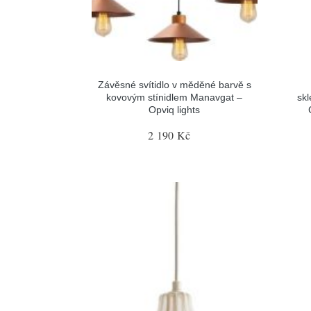
Závěsné svítidlo v měděné barvě s
kovovým stínidlem Manavgat –
sk
Opviq lights
2 190 Kč