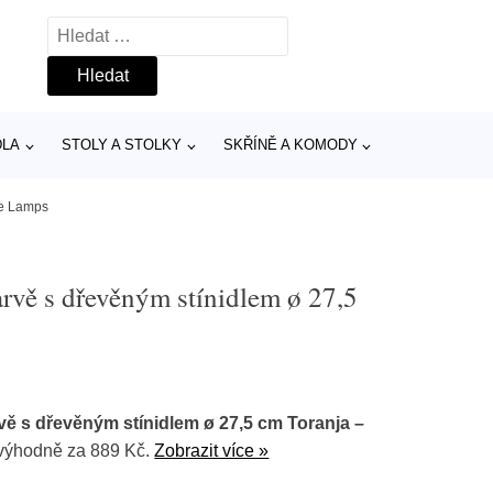
Vyhledávání
DLA
STOLY A STOLKY
SKŘÍNĚ A KOMODY
ce Lamps
arvě s dřevěným stínidlem ø 27,5
rvě s dřevěným stínidlem ø 27,5 cm Toranja –
výhodně za 889 Kč.
Zobrazit více »