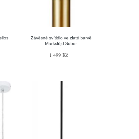
lios
Závěsné svítidlo ve zlaté barvě
Markslöjd Sober
1 499 Kč