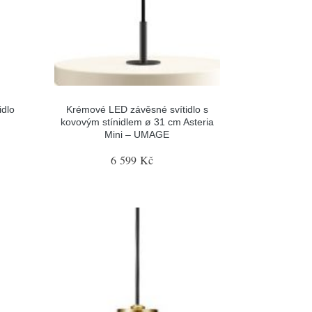
idlo
Krémové LED závěsné svítidlo s
kovovým stínidlem ø 31 cm Asteria
Mini – UMAGE
6 599 Kč