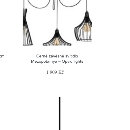
 cm
Černé závěsné svítidlo
Mezopotamya – Opviq lights
1 909 Kč