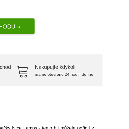
HODU »
bchod
Nakupujte kdykoli
máme otevřeno 24 hodin denně
načky
Nice Lamps
- tento hit můžete pořídit v