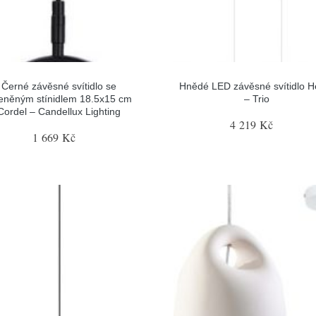
Černé závěsné svítidlo se
Hnědé LED závěsné svítidlo He
leněným stínidlem 18.5x15 cm
– Trio
Cordel – Candellux Lighting
4 219 Kč
1 669 Kč