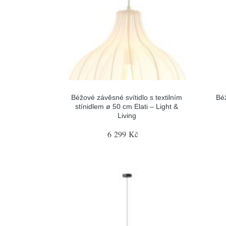
Béžové závěsné svítidlo s textilním
Béž
stínidlem ø 50 cm Elati – Light &
Living
6 299 Kč