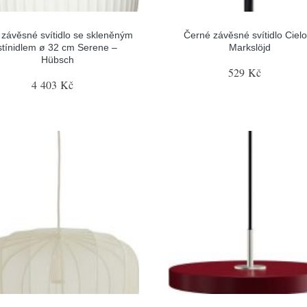
 závěsné svítidlo se skleněným
Černé závěsné svítidlo Cielo
stínidlem ø 32 cm Serene –
Markslöjd
Hübsch
529 Kč
4 403 Kč