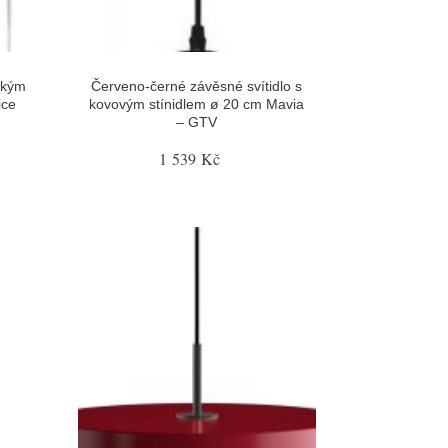
ickým
Červeno-černé závěsné svítidlo s
ice
kovovým stínidlem ø 20 cm Mavia
– GTV
1 539 Kč