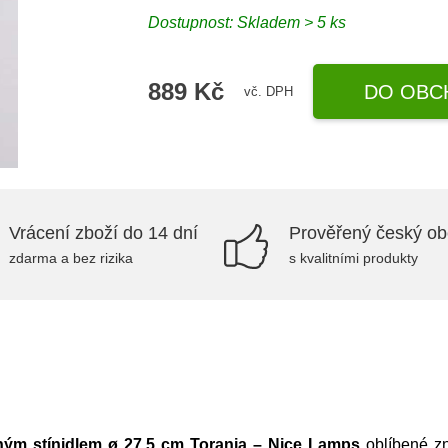
Dostupnost: Skladem > 5 ks
889 Kč
DO OBC
vč. DPH
Vrácení zboží do 14 dní
Prověřený český o
zdarma a bez rizika
s kvalitními produkty
ěným stínidlem ø 27,5 cm Toranja – Nice Lamps
oblíbené z