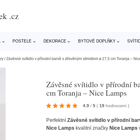
ek .cz
L
POSTELE
DEKORACE
BYTOVÉ DOPLŇKY
SVÍTI
try
/
Závěsné svítidlo v přírodní barvě s dřevěným stínidlem ø 27,5 cm Toranja – Ni
Závěsné svítidlo v přírodní b
cm Toranja – Nice Lamps
4.9
/
5
(
19
hodnocení
)
Perfektní
Závěsné svítidlo v přírodní ba
Nice Lamps
kvalitní značky
Nice Lamps