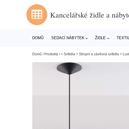
Kancelářské židle a nábyt
DOMŮ
SEDACÍ NÁBYTEK
ŽIDLE
TEXTI
Domů
/
Produkty
/
> Svítidla > Stropní a závěsná svítidla > Lus