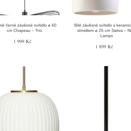
ně černé závěsné svítidlo ø 60
Bílé závěsné svítidlo s keram
cm Chapeau – Trio
stínidlem ø 25 cm Sativa – N
Lamps
1 999 Kč
1 899 Kč