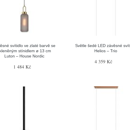
ěsné svítidlo ve zlaté barvě se
Světle šedé LED závěsné svít
kleněným stínidlem ø 13 cm
Helios – Trio
Luton – House Nordic
4 359 Kč
1 484 Kč