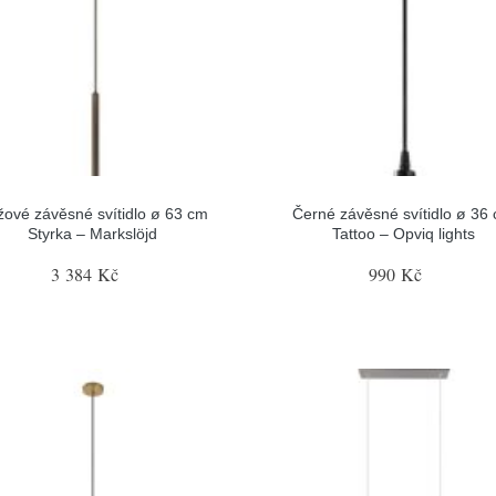
ové závěsné svítidlo ø 63 cm
Černé závěsné svítidlo ø 36
Styrka – Markslöjd
Tattoo – Opviq lights
3 384 Kč
990 Kč