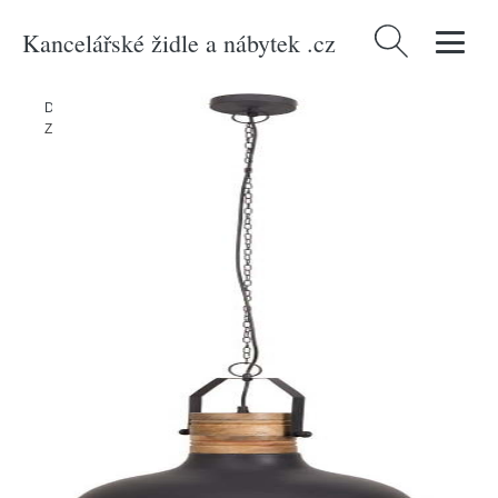
Kancelářské židle a nábytek .cz
Vyhledávání
Domů
/
Produkty
/
> Svítidla > Stropní a závěsná svítidla > Lustry
/
Závěsné svítidlo Dutchbone Raw