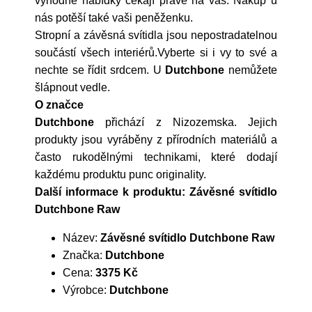
výhodné nabídky čekají právě na vás. Nákup u
nás potěší také vaši peněženku.
Stropní a závěsná svítidla jsou nepostradatelnou
součástí všech interiérů.Vyberte si i vy to své a
nechte se řídit srdcem. U
Dutchbone
nemůžete
šlápnout vedle.
O značce
Dutchbone
přichází z Nizozemska. Jejich
produkty jsou vyráběny z přírodních materiálů a
často rukodělnými technikami, které dodají
každému produktu punc originality.
Další informace k produktu: Závěsné svítidlo
Dutchbone Raw
Název:
Závěsné svítidlo Dutchbone Raw
Značka:
Dutchbone
Cena:
3375 Kč
Výrobce:
Dutchbone