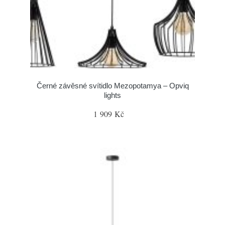
Černé závěsné svítidlo Mezopotamya – Opviq
lights
1 909 Kč