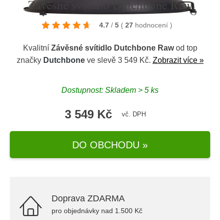
Závěsné svítidlo Dutchbone Raw
4.7
/
5
(
27
hodnocení
)
Kvalitní
Závěsné svítidlo Dutchbone Raw
od top
značky
Dutchbone
ve slevě 3 549 Kč.
Zobrazit více »
Dostupnost: Skladem > 5 ks
3 549 Kč
vč. DPH
DO OBCHODU »
Doprava ZDARMA
pro objednávky nad 1.500 Kč