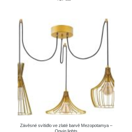
Závěsné svítidlo ve zlaté barvě Mezopotamya –
Opviq lights