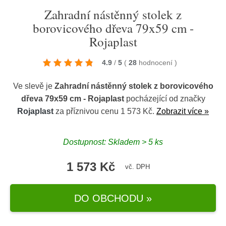
Zahradní nástěnný stolek z
borovicového dřeva 79x59 cm -
Rojaplast
4.9
/
5
(
28
hodnocení
)
Ve slevě je
Zahradní nástěnný stolek z borovicového
dřeva 79x59 cm - Rojaplast
pocházející od značky
Rojaplast
za příznivou cenu 1 573 Kč.
Zobrazit více »
Dostupnost: Skladem > 5 ks
1 573 Kč
vč. DPH
DO OBCHODU »