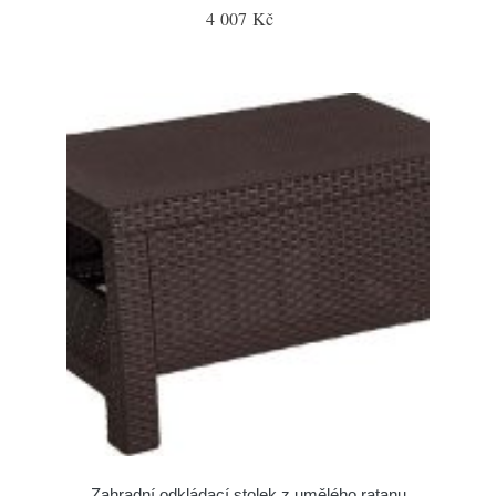
4 007 Kč
Zahradní odkládací stolek z umělého ratanu