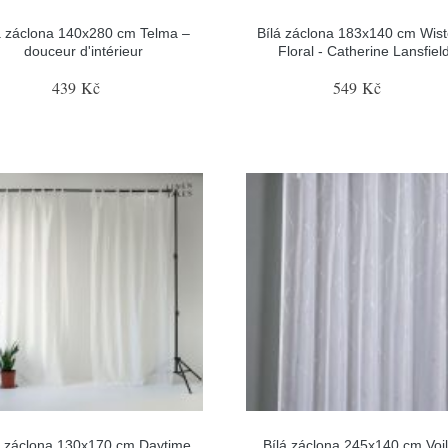
á záclona 140x280 cm Telma –
Bílá záclona 183x140 cm Wist
douceur d'intérieur
Floral - Catherine Lansfiel
439 Kč
549 Kč
á záclona 130x170 cm Daytime
Bílá záclona 245x140 cm Voil