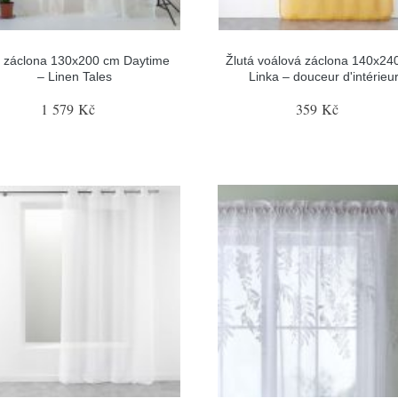
á záclona 130x200 cm Daytime
Žlutá voálová záclona 140x24
– Linen Tales
Linka – douceur d'intérieu
1 579 Kč
359 Kč