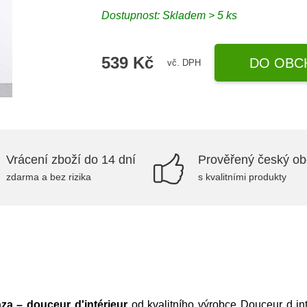
Dostupnost: Skladem > 5 ks
539 Kč
DO OBC
vč. DPH
Vrácení zboží do 14 dní
Prověřený český o
zdarma a bez rizika
s kvalitními produkty
za – douceur d'intérieur
od kvalitního výrobce
Douceur d int