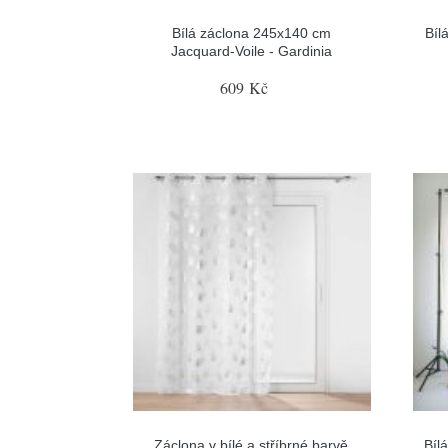
Bílá záclona 245x140 cm
Bíl
Jacquard-Voile - Gardinia
609 Kč
Záclona v bílé a stříbrné barvě
Bíl