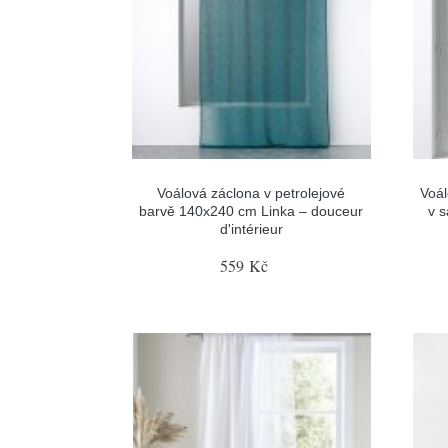
Voálová záclona v petrolejové
Voál
barvě 140x240 cm Linka – douceur
v 
d'intérieur
559 Kč