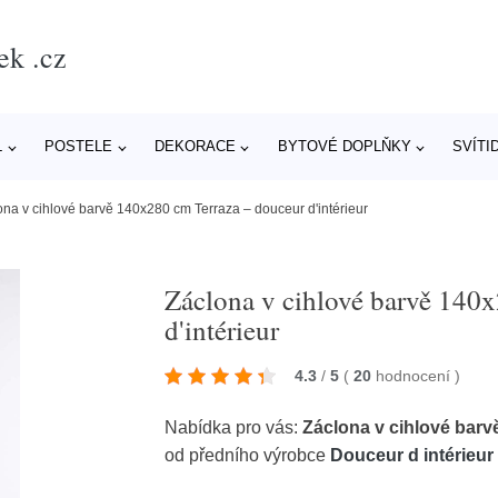
ek .cz
L
POSTELE
DEKORACE
BYTOVÉ DOPLŇKY
SVÍTI
ona v cihlové barvě 140x280 cm Terraza – douceur d'intérieur
Záclona v cihlové barvě 140
d'intérieur
4.3
/
5
(
20
hodnocení
)
Nabídka pro vás:
Záclona v cihlové barv
od předního výrobce
Douceur d intérieur