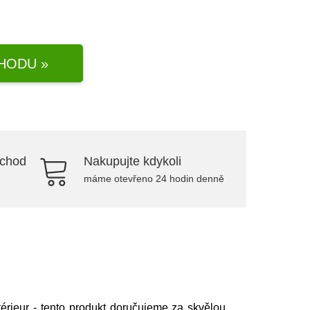
HODU »
bchod
Nakupujte kdykoli
máme otevřeno 24 hodin denně
érieur
- tento produkt doručujeme za skvělou