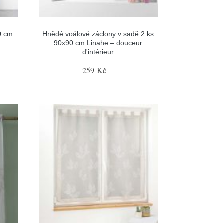
0 cm
Hnědé voálové záclony v sadě 2 ks
r
90x90 cm Linahe – douceur
d'intérieur
259 Kč