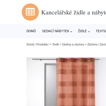
Kancelářské židle a nábyt
DOMŮ
SEDACÍ NÁBYTEK
ŽIDLE
TEXTI
Domů
/
Produkty
/
> Textil > Závěsy a záclony > Záclony
/
Zácl