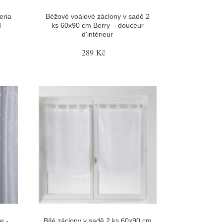
eria
Béžové voálové záclony v sadě 2
d
ks 60x90 cm Berry – douceur
d'intérieur
289 Kč
e -
Bílé záclony v sadě 2 ks 60x90 cm