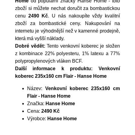
Home
od populární značky
Hanse Home
- toto
zboží si můžete nechat doručit za bombastickou
cenu
2490 Kč
. U nás nakoupíte vždy kvalitní
zboží za bombastické ceny. Nakupování na
internetu je výhodnější než v kamenné prodejně,
která má vyšší náklady.
Dobré vědět:
Tento venkovní koberec je složen
z kombinace 22% polyesteru, 1% latexu a 77%
polypropylenových vláken BCF.
Další informace k produktu: Venkovní
koberec 235x160 cm Flair - Hanse Home
Název:
Venkovní koberec 235x160 cm
Flair - Hanse Home
Značka:
Hanse Home
Cena:
2490 Kč
Výrobce:
Hanse Home