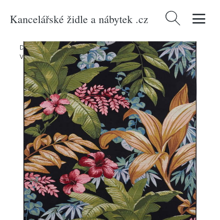
Kancelářské židle a nábytek .cz
Vyhledávání
Domů
/
Produkty
/
> Zahrada > Zahradní textil > Venkovní koberce
/
Venkovní koberec 235x160 cm Flair - Hanse Home