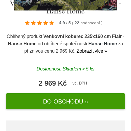
Venkovní koberec 235x160 cm Flair -
Hanse Home
4.9
/
5
(
22
hodnocení
)
Oblíbený produkt
Venkovní koberec 235x160 cm Flair -
Hanse Home
od oblíbené společnosti
Hanse Home
za
příznivou cenu 2 969 Kč.
Zobrazit více »
Dostupnost: Skladem > 5 ks
2 969 Kč
vč. DPH
DO OBCHODU »