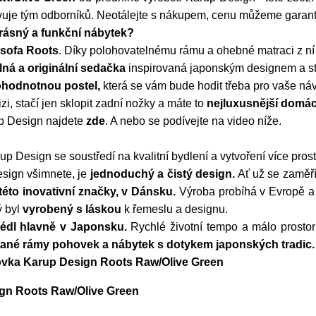
vuje tým odborníků. Neotálejte s nákupem, cenu můžeme garant
rásný a funkční nábytek?
 sofa Roots
. Díky polohovatelnému rámu a ohebné matraci z ní 
ná a originální sedačka
inspirovaná japonským designem a s
ohodnotnou postel,
která se vám bude hodit třeba pro vaše náv
izi, stačí jen sklopit zadní nožky a máte to
nejluxusnější domác
p Design najdete
zde
. A nebo se podívejte na video níže.
 Design se soustředí na kvalitní bydlení a vytvoření více prost
esign všimnete, je
jednoduchý a čistý design.
Ať už se zaměřít
éto inovativní značky, v Dánsku.
Výroba probíhá v Evropě a 
ý byl
vyrobený s láskou
k řemeslu a designu.
lédl hlavně v Japonsku.
Rychlé životní tempo a málo prosto
tané rámy pohovek a nábytek s dotykem japonských tradic.
hovka Karup Design Roots Raw/Olive Green
ign Roots Raw/Olive Green