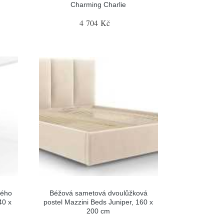
Charming Charlie
4 704 Kč
vého
Béžová sametová dvoulůžková
40 x
postel Mazzini Beds Juniper, 160 x
200 cm