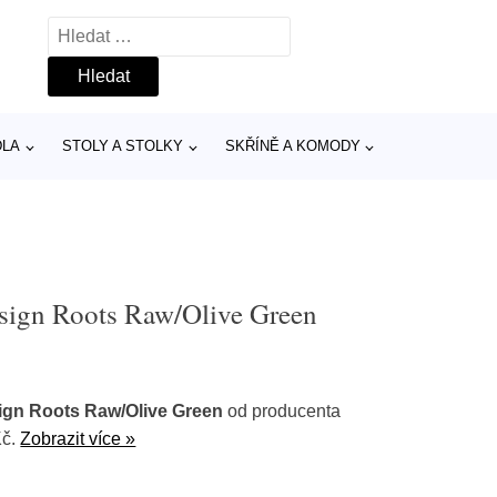
Vyhledávání
DLA
STOLY A STOLKY
SKŘÍNĚ A KOMODY
sign Roots Raw/Olive Green
ign Roots Raw/Olive Green
od producenta
Kč.
Zobrazit více »