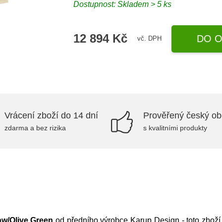
Dostupnost: Skladem > 5 ks
12 894 Kč
DO O
vč. DPH
Vrácení zboží do 14 dní
Prověřený český o
zdarma a bez rizika
s kvalitními produkty
aw/Olive Green
od předního výrobce
Karup Design
- toto zbož