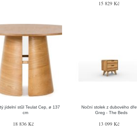
15 829 Kč
tý jídelní stůl Teulat Cep, ø 137
Noční stolek z dubového dř
cm
Greg - The Beds
18 836 Kč
13 099 Kč