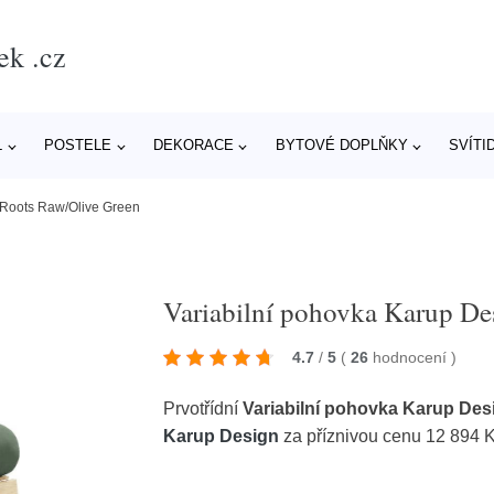
ek .cz
L
POSTELE
DEKORACE
BYTOVÉ DOPLŇKY
SVÍTI
 Roots Raw/Olive Green
Variabilní pohovka Karup De
4.7
/
5
(
26
hodnocení
)
Prvotřídní
Variabilní pohovka Karup Des
Karup Design
za příznivou cenu 12 894 