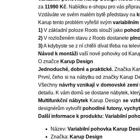
za
11990 Kč
. Nabídku e-shopu pro vás připra
Vzdáváte ve svém malém bytě představy na
k
Karup tento problém vyřešil svým
variabilním
1)
V základní poloze Roots slouží jako
pohodl
2)
V rozloženém stavu z Roots dostanete
pln
3)
A kdybyste se z ní chtěli dívat třeba na telev
Návod k montáži
vaší nové pohovky od Karu
O značce
Karup Design
Jednoduché, dobré a praktické.
Značka Karup
První, čeho si na nábytku od značky Karup D
Všechny
návrhy vznikají v domovské zemi t
detailu. K vám domů se dostane nábytek, kter
Multifunkční nábytek
Karup Design
se vzh
designérům vytvořit
pohodlné futony, vychy
Další informace k produktu: Variabilní po
Název:
Variabilní pohovka Karup Des
Značka:
Karup Design