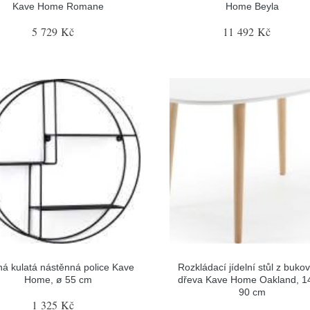
Kave Home Romane
Home Beyla
5 729 Kč
11 492 Kč
ná kulatá nástěnná police Kave
Rozkládací jídelní stůl z buko
Home, ø 55 cm
dřeva Kave Home Oakland, 1
90 cm
1 325 Kč