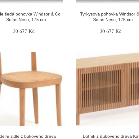
tle šedá pohovka Windsor & Co
Tyrkysová pohovka Windsor 
Sofas Neso, 175 cm
Sofas Neso, 175 cm
30 677 Kč
30 677 Kč
ídelní židle z bukového dřeva
Botník z dubového dřeva Ka