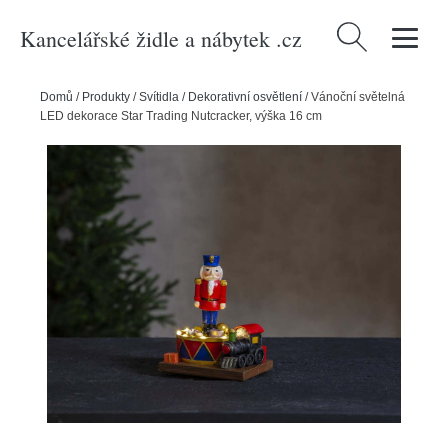
Kancelářské židle a nábytek .cz
Vyhledávání
Domů
/
Produkty
/
Svítidla
/
Dekorativní osvětlení
/
Vánoční světelná
LED dekorace Star Trading Nutcracker, výška 16 cm