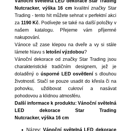
Vánoční světelná LED dekorace Star Trading
Nutcracker, výška 16 cm
kvalitní značky
Star
Trading
- tento hit můžete sehnat v perfektní akci
za
1190 Kč
. Podívejte se také na další položky v
našem katalogu. Přejeme vám příjemné
nakupování.
Vánoce už zase klepou na dveře a vy si stále
lámete hlavu s
letošní výzdobou
?
Vánoční dekorace od značky Star Trading jsou
charakteristické tradičním designem, jež je
doladěný o
úsporné LED osvětlení
s dlouhou
životností. Stačí se pouze usadit do křesla či na
pohovku, uždibovat cukroví a nasávat
pohodovou a klidnou atmosféru.
Další informace k produktu: Vánoční světelná
LED dekorace Star Trading
Nutcracker, výška 16 cm
Název:
Vánoční světelná LED dekorace