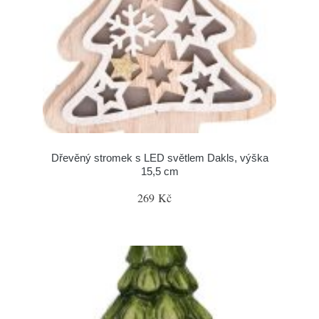
Dřevěný stromek s LED světlem Dakls, výška
15,5 cm
269 Kč