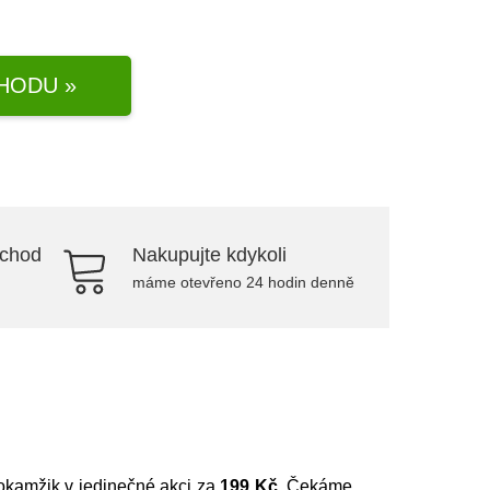
HODU »
bchod
Nakupujte kdykoli
máme otevřeno 24 hodin denně
to okamžik v jedinečné akci za
199 Kč
. Čekáme,