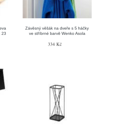
řeva
Závěsný věšák na dveře s 5 háčky
 23
ve stříbrné barvě Wenko Asola
334 Kč