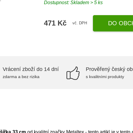
Dostupnost: Skladem > 5 ks
471 Kč
DO OBC
vč. DPH
Vrácení zboží do 14 dní
Prověřený český o
zdarma a bez rizika
s kvalitními produkty
 šířka 33 cm
od kvalitní značky
Metaltex
- tento artikl je v ten