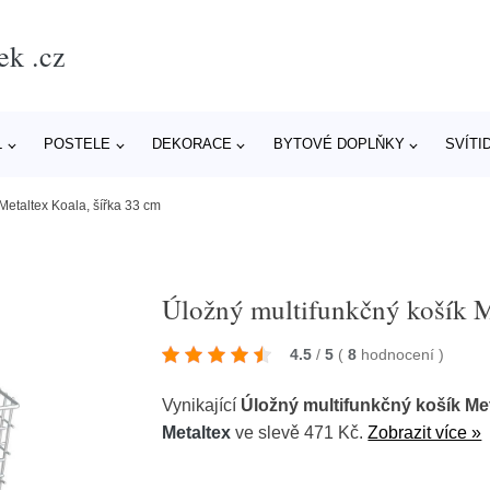
ek .cz
L
POSTELE
DEKORACE
BYTOVÉ DOPLŇKY
SVÍTI
Metaltex Koala, šířka 33 cm
Úložný multifunkčný košík M
4.5
/
5
(
8
hodnocení
)
Vynikající
Úložný multifunkčný košík Met
Metaltex
ve slevě 471 Kč.
Zobrazit více »