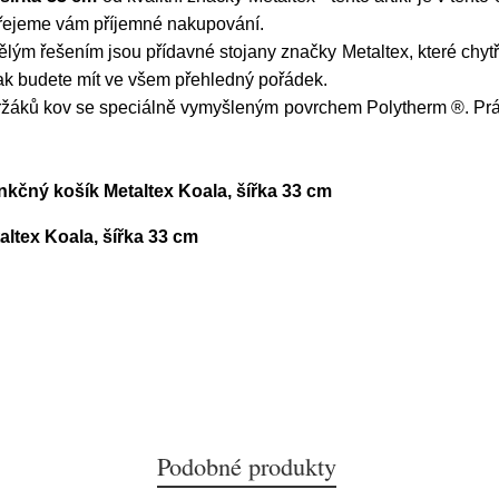
 Přejeme vám příjemné nakupování.
m řešením jsou přídavné stojany značky Metaltex, které chytře š
 tak budete mít ve všem přehledný pořádek.
ržáků kov se speciálně vymyšleným povrchem Polytherm ®. Právě
nkčný košík Metaltex Koala, šířka 33 cm
altex Koala, šířka 33 cm
Podobné produkty