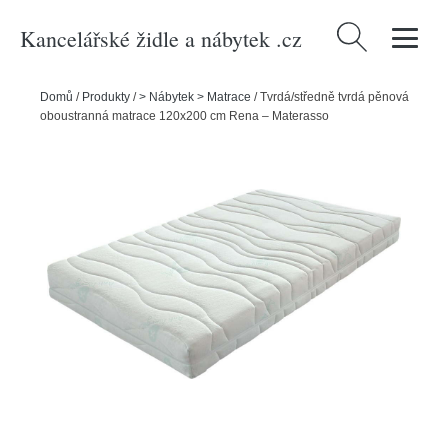
Kancelářské židle a nábytek .cz
Vyhledávání
Domů
/
Produkty
/
> Nábytek > Matrace
/
Tvrdá/středně tvrdá pěnová
oboustranná matrace 120x200 cm Rena – Materasso