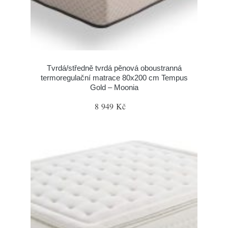
Tvrdá/středně tvrdá pěnová oboustranná
termoregulační matrace 80x200 cm Tempus
Gold – Moonia
8 949 Kč