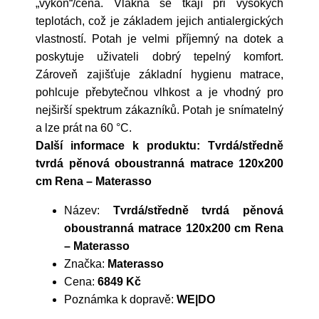
„výkon“/cena. Vlákna se tkají při vysokých
teplotách, což je základem jejich antialergických
vlastností. Potah je velmi příjemný na dotek a
poskytuje uživateli dobrý tepelný komfort.
Zároveň zajišťuje základní hygienu matrace,
pohlcuje přebytečnou vlhkost a je vhodný pro
nejširší spektrum zákazníků. Potah je snímatelný
a lze prát na 60 °C.
Další informace k produktu: Tvrdá/středně
tvrdá pěnová oboustranná matrace 120x200
cm Rena – Materasso
Název:
Tvrdá/středně tvrdá pěnová
oboustranná matrace 120x200 cm Rena
– Materasso
Značka:
Materasso
Cena:
6849 Kč
Poznámka k dopravě:
WE|DO