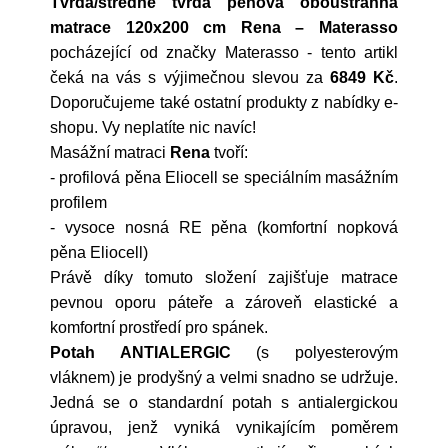
Tvrdá/středně tvrdá pěnová oboustranná
matrace 120x200 cm Rena – Materasso
pocházející od značky
Materasso
- tento artikl
čeká na vás s výjimečnou slevou za
6849 Kč
.
Doporučujeme také ostatní produkty z nabídky e-
shopu. Vy neplatíte nic navíc!
Masážní matraci
Rena
tvoří:
- profilová pěna Eliocell se speciálním masážním
profilem
- vysoce nosná RE pěna (komfortní nopková
pěna Eliocell)
Právě díky tomuto složení zajišťuje matrace
pevnou oporu páteře a zároveň elastické a
komfortní prostředí pro spánek.
Potah ANTIALERGIC
(s polyesterovým
vláknem) je prodyšný a velmi snadno se udržuje.
Jedná se o standardní potah s antialergickou
úpravou, jenž vyniká vynikajícím poměrem