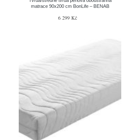
Tvrdá/středně tvrdá pěnová oboustranná
matrace 90x200 cm BonLife – BENAB
6 299 Kč