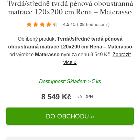
Tvrdá/středně tvrdá pěnová oboustranná
matrace 120x200 cm Rena – Materasso
4.5
/
5
(
28
hodnocení
)
Oblíbený produkt
Tvrdá/středně tvrdá pěnová
oboustranná matrace 120x200 cm Rena – Materasso
od výrobce
Materasso
nyní za cenu 8 549 Kč.
Zobrazit
více »
Dostupnost: Skladem > 5 ks
8 549 Kč
vč. DPH
DO OBCHODU »