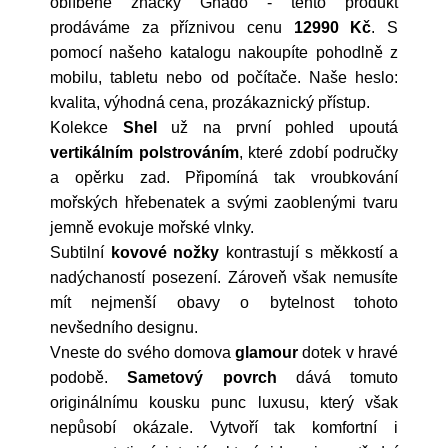
oblíbené značky
Ghado
- tento produkt
prodáváme za příznivou cenu
12990 Kč
. S
pomocí našeho katalogu nakoupíte pohodlně z
mobilu, tabletu nebo od počítače. Naše heslo:
kvalita, výhodná cena, prozákaznický přístup.
Kolekce
Shel
už na první pohled upoutá
vertikálním polstrováním
, které zdobí područky
a opěrku zad. Připomíná tak vroubkování
mořských hřebenatek a svými zaoblenými tvaru
jemně evokuje mořské vlnky.
Subtilní
kovové nožky
kontrastují s měkkostí a
nadýchaností posezení. Zároveň však nemusíte
mít nejmenší obavy o bytelnost tohoto
nevšedního designu.
Vneste do svého domova
glamour
dotek v hravé
podobě.
Sametový povrch
dává tomuto
originálnímu kousku punc luxusu, který však
nepůsobí okázale. Vytvoří tak komfortní i