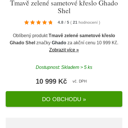
Tmavě zelené sametové křeslo Ghado
Shel
4.8
/
5
(
21
hodnocení
)
Oblíbený produkt
Tmavě zelené sametové křeslo
Ghado Shel
značky
Ghado
za akční cenu 10 999 Kč.
Zobrazit více »
Dostupnost: Skladem > 5 ks
10 999 Kč
vč. DPH
DO OBCHODU »