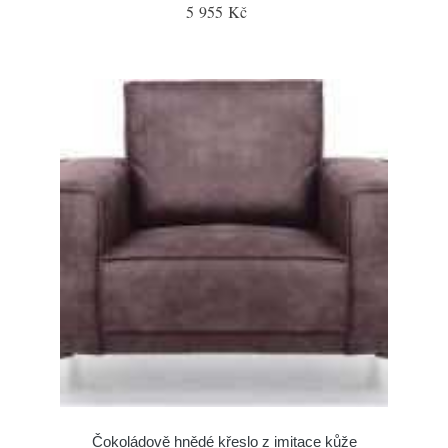
5 955 Kč
Čokoládově hnědé křeslo z imitace kůže