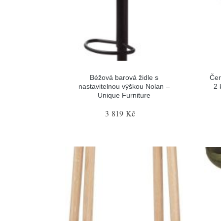
Béžová barová židle s
Čer
nastavitelnou výškou Nolan –
2 
Unique Furniture
3 819 Kč