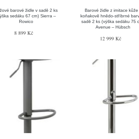
žové barové židle v sadě 2 ks
Barové židle z imitace kůže
výška sedáku 67 cm) Sierra –
koňakově hnědo-stříbrné bar
Rowico
sadě 2 ks (výška sedáku 75 
Avenue – Hübsch
8 899 Kč
12 999 Kč