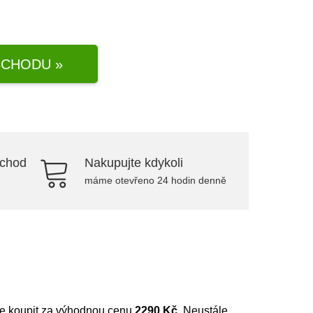
CHODU »
bchod
Nakupujte kdykoli
máme otevřeno 24 hodin denně
ete koupit za výhodnou cenu
2290 Kč
. Neustále