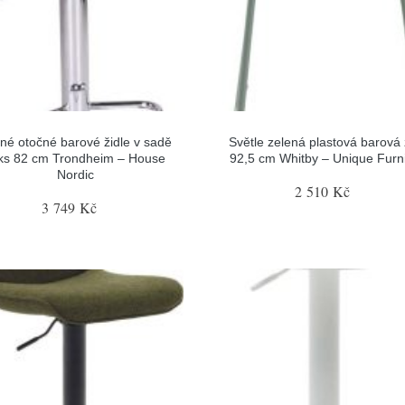
né otočné barové židle v sadě
Světle zelená plastová barová 
ks 82 cm Trondheim – House
92,5 cm Whitby – Unique Furni
Nordic
2 510 Kč
3 749 Kč