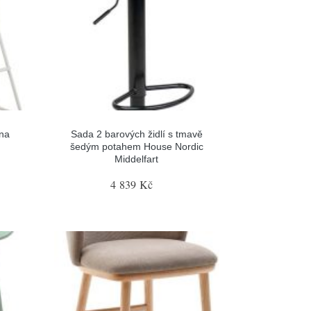
ona
Sada 2 barových židlí s tmavě
šedým potahem House Nordic
Middelfart
4 839 Kč