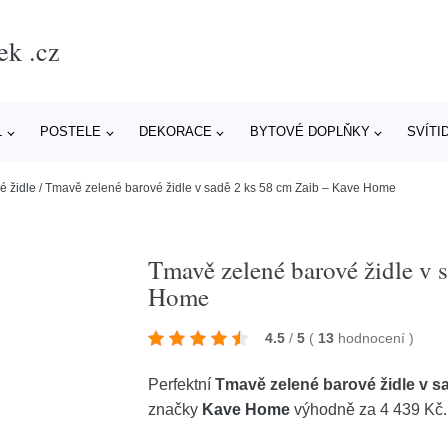
ek .cz
L
POSTELE
DEKORACE
BYTOVÉ DOPLŇKY
SVÍTI
é židle
/
Tmavě zelené barové židle v sadě 2 ks 58 cm Zaib – Kave Home
Tmavě zelené barové židle v 
Home
4.5
/
5
(
13
hodnocení
)
Perfektní
Tmavě zelené barové židle v s
značky
Kave Home
výhodně za 4 439 Kč