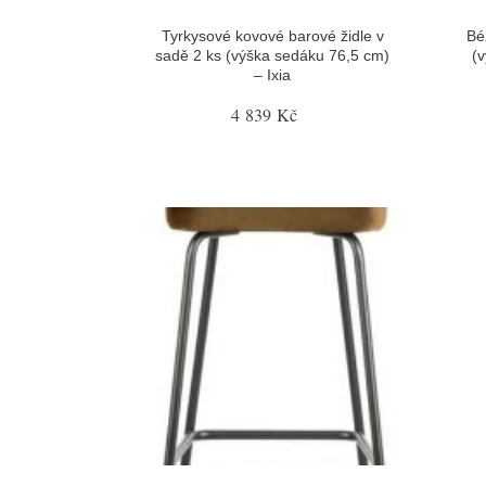
Tyrkysové kovové barové židle v
Bé
sadě 2 ks (výška sedáku 76,5 cm)
(
– Ixia
4 839 Kč