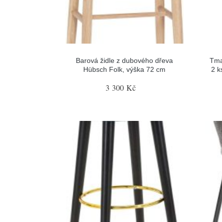
Barová židle z dubového dřeva
Tma
Hübsch Folk, výška 72 cm
2 k
3 300 Kč