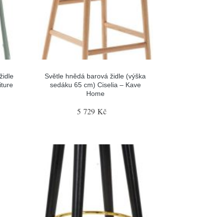
židle
Světle hnědá barová židle (výška
ture
sedáku 65 cm) Ciselia – Kave
Home
5 729 Kč