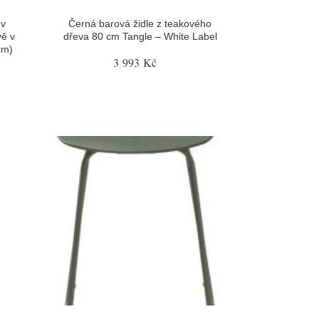
 v
Černá barová židle z teakového
vě v
dřeva 80 cm Tangle – White Label
cm)
3 993 Kč