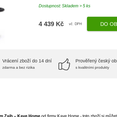
Dostupnost: Skladem > 5 ks
4 439 Kč
DO OB
vč. DPH
Vrácení zboží do 14 dní
Prověřený český o
zdarma a bez rizika
s kvalitními produkty
 cm Zaib – Kave Home
od firmy
Kave Home
- toto zboží si můž