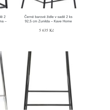
dě 2
Černé barové židle v sadě 2 ks
na –
92,5 cm Zunilda – Kave Home
5 635 Kč