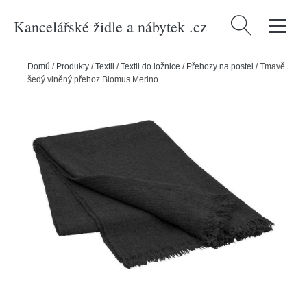
Kancelářské židle a nábytek .cz
Vyhledávání
Domů
/
Produkty
/
Textil
/
Textil do ložnice
/
Přehozy na postel
/
Tmavě
šedý vlněný přehoz Blomus Merino