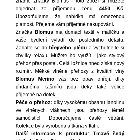
známé značky
Blomus
- toto zboží si můžete
objednat za příjemnou cenu
4450 Kč
.
Upozorňujeme, že nabídka má omezenou
platnost. Přejeme vám příjemné nakupování.
Značka
Blomus
má domácí textil v malíčku a
vaše bydlení vyladí do posledního detailu.
Zabalte se do
hřejivého plédu
a vychutnejte si
chvilky relaxu. Můžete ho využít i jako stylový
přehoz přes postel. Celá ložnice hned získá nový
rozměr. Měkké vlněné přehozy z kvalitní vlny
Blomus Merino
vás bez obav ohřejí, díky
přidanému kašmíru jsou deky také velice
příjemné na dotek.
Péče o přehoz:
díky vysokému obsahu lanolinu
ve vlněných vláknech jsou přehozy téměř
samočistící. Doporučujeme časté větrání.
Kolekce byla vyrobena a tkána v Itálii.
Další informace k produktu: Tmavě šedý