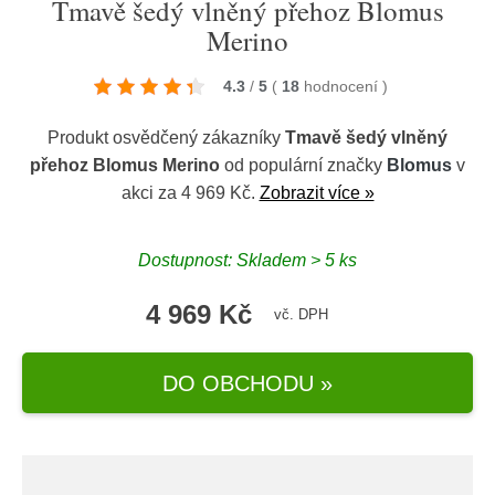
Tmavě šedý vlněný přehoz Blomus
Merino
4.3
/
5
(
18
hodnocení
)
Produkt osvědčený zákazníky
Tmavě šedý vlněný
přehoz Blomus Merino
od populární značky
Blomus
v
akci za 4 969 Kč.
Zobrazit více »
Dostupnost: Skladem > 5 ks
4 969 Kč
vč. DPH
DO OBCHODU »