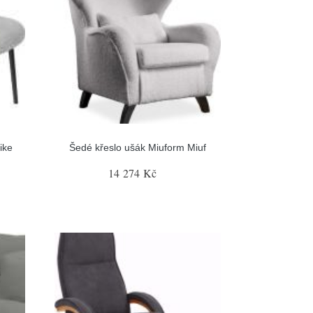
ike
Šedé křeslo ušák Miuform Miuf
14 274 Kč