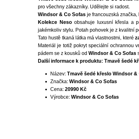
pro všechny zákazníky. Udělejte si radost.
Windsor & Co Sofas
je francouzská značka, k
Kolekce Neso
obsahuje luxusní křesla a p
jakémkoliv stylu. Potah pohovek je z kvalitní 
Tato hustě tkaná látka má vlastnostmi, které
z
Materiál je totiž pokryt speciální ochrannou v
pádem se z kousků od
Windsor & Co Sofas
s
Další informace k produktu: Tmavě šedé k
Název:
Tmavě šedé křeslo Windsor &
Značka:
Windsor & Co Sofas
Cena:
20990 Kč
Výrobce:
Windsor & Co Sofas