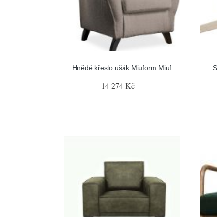
Hnědé křeslo ušák Miuform Miuf
S
14 274 Kč