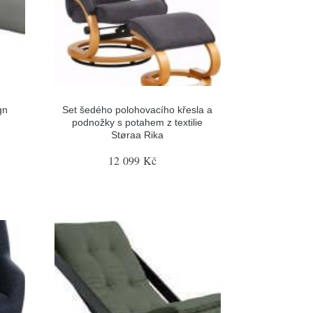
gn
Set šedého polohovacího křesla a
podnožky s potahem z textilie
Støraa Rika
12 099 Kč