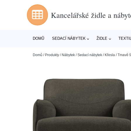
Kancelářské židle a nábyt
DOMŮ
SEDACÍ NÁBYTEK
ŽIDLE
TEXTI
Domů
/
Produkty
/
Nábytek
/
Sedací nábytek
/
Křesla
/
Tmavě š