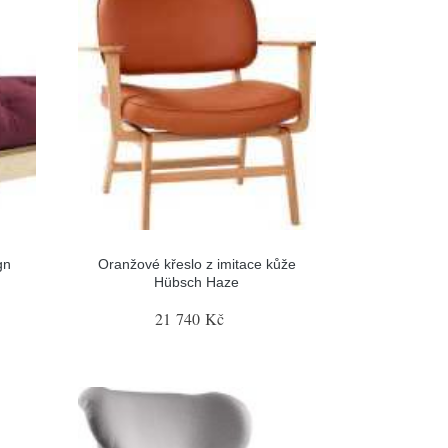
gn
Oranžové křeslo z imitace kůže
Hübsch Haze
21 740 Kč