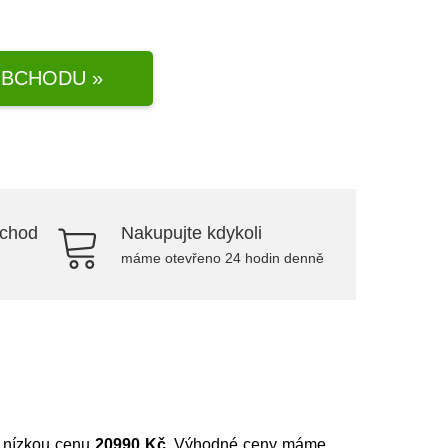
BCHODU »
bchod
Nakupujte kdykoli
máme otevřeno 24 hodin denně
ě nízkou cenu
20990 Kč
. Výhodné ceny máme