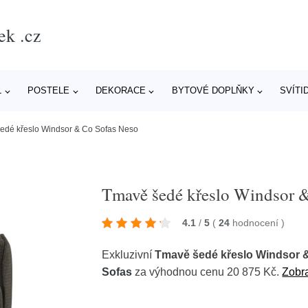
ek .cz
L
POSTELE
DEKORACE
BYTOVÉ DOPLŇKY
SVÍTI
edé křeslo Windsor & Co Sofas Neso
Tmavě šedé křeslo Windsor 
4.1
/
5
(
24
hodnocení
)
Exkluzivní
Tmavě šedé křeslo Windsor 
Sofas
za výhodnou cenu 20 875 Kč.
Zobra