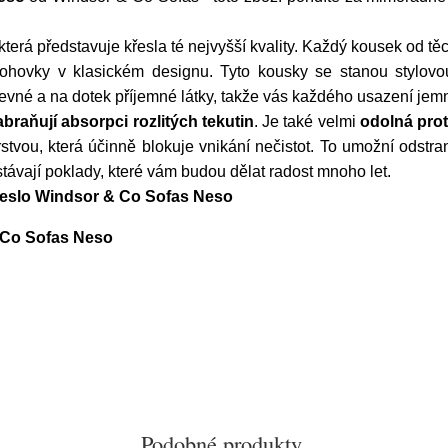
terá představuje křesla té nejvyšší kvality. Každý kousek od těc
ohovky v klasickém designu. Tyto kousky se stanou stylov
pevné a na dotek příjemné látky, takže vás každého usazení jemně
abraňují absorpci rozlitých tekutin
. Je také velmi
odolná prot
rstvou, která účinně blokuje vnikání nečistot. To umožní odstran
távají poklady, které vám budou dělat radost mnoho let.
řeslo Windsor & Co Sofas Neso
 Co Sofas Neso
Podobné produkty