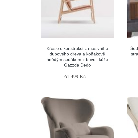
Křeslo s konstrukcí z masivního
Šed
dubového dřeva a koňakově
str
hnědým sedákem z buvolí kůže
Gazzda Dedo
61 499 Kč