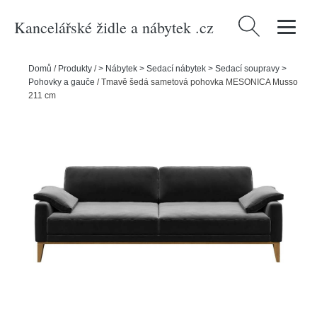
Kancelářské židle a nábytek .cz
Vyhledávání
Domů
/
Produkty
/
> Nábytek > Sedací nábytek > Sedací soupravy >
Pohovky a gauče
/
Tmavě šedá sametová pohovka MESONICA Musso
211 cm