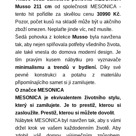
Musso 211 cm
od společnosti
MESONICA
-
tento hit pořídíte za skvělou cenu
30990 Kč
.
Pozor, počet kusů na skladě může být u akčního
zboží omezen. Neplaťte jinde víc, než musíte.
Šedá pohovka z kolekce
Musso
byla navržena
tak, aby nejen splňovala potřeby všedního života,
ale také vnesla do domova moderní design. Je
tím pravým kusem nábytku pro vyznavače
minimalismu a trendů v bydlení.
Díky své
pevné konstrukci a potahu z materiálu
připomínajícího samet si ji zamilujete.
O značce MESONICA
MESONICA je ekvivalentem životního stylu,
který si zamilujete. Je to prestiž, kterou si
zasloužíte. Prestiž, kterou si můžete dovolit
.
Nábytek MESONICA byl navržen tak, aby s vámi
držel krok ve vašem každodenním životě. Aby
zdobil váš domov výjimečným způsobem.