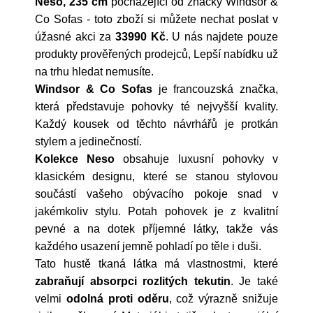
Neso, 235 cm
pocházející od značky
Windsor &
Co Sofas
- toto zboží si můžete nechat poslat v
úžasné akci za
33990 Kč
. U nás najdete pouze
produkty prověřených prodejců, Lepší nabídku už
na trhu hledat nemusíte.
Windsor & Co Sofas
je francouzská značka,
která představuje pohovky té nejvyšší kvality.
Každý kousek od těchto návrhářů je protkán
stylem a jedinečností.
Kolekce Neso
obsahuje luxusní pohovky v
klasickém designu, které se stanou stylovou
součástí vašeho obývacího pokoje snad v
jakémkoliv stylu. Potah pohovek je z kvalitní
pevné a na dotek příjemné látky, takže vás
každého usazení jemně pohladí po těle i duši.
Tato hustě tkaná látka má vlastnostmi, které
zabraňují absorpci rozlitých tekutin
. Je také
velmi
odolná proti oděru
, což výrazně snižuje