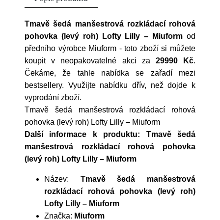
Tmavě šedá manšestrová rozkládací rohová
pohovka (levý roh) Lofty Lilly – Miuform
od
předního výrobce
Miuform
- toto zboží si můžete
koupit v neopakovatelné akci za
29990 Kč
.
Čekáme, že tahle nabídka se zařadí mezi
bestsellery. Využijte nabídku dřív, než dojde k
vyprodání zboží.
Tmavě šedá manšestrová rozkládací rohová
pohovka (levý roh) Lofty Lilly – Miuform
Další informace k produktu: Tmavě šedá
manšestrová rozkládací rohová pohovka
(levý roh) Lofty Lilly – Miuform
Název:
Tmavě šedá manšestrová
rozkládací rohová pohovka (levý roh)
Lofty Lilly – Miuform
Značka:
Miuform