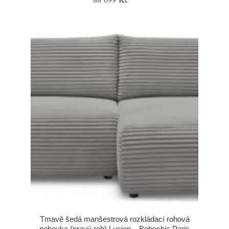
Tmavě šedá manšestrová rozkládací rohová
pohovka (pravý roh) Lucien – Bobochic Paris