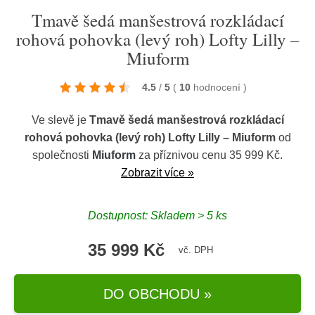
Tmavě šedá manšestrová rozkládací
rohová pohovka (levý roh) Lofty Lilly –
Miuform
4.5
/
5
(
10
hodnocení
)
Ve slevě je
Tmavě šedá manšestrová rozkládací
rohová pohovka (levý roh) Lofty Lilly – Miuform
od
společnosti
Miuform
za příznivou cenu 35 999 Kč.
Zobrazit více »
Dostupnost: Skladem > 5 ks
35 999 Kč
vč. DPH
DO OBCHODU »