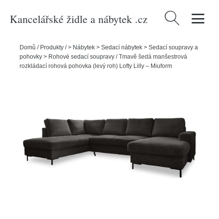
Kancelářské židle a nábytek .cz
Vyhledávání
Domů
/
Produkty
/
> Nábytek > Sedací nábytek > Sedací soupravy a
pohovky > Rohové sedací soupravy
/
Tmavě šedá manšestrová
rozkládací rohová pohovka (levý roh) Lofty Lilly – Miuform