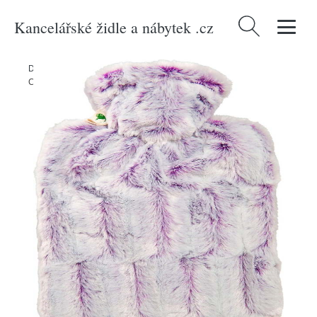
Kancelářské židle a nábytek .cz
Vyhledávání
Domů
/
Produkty
/
Koupelna
/
Termofor s obalem z umělé kožešiny
Classic - Hugo Frosch