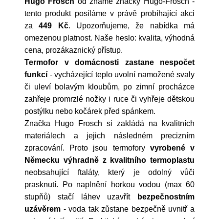
Hugo Frosch
od známé značky
Hugo-Frosch
-
tento produkt posíláme v právě probíhající akci
za
449 Kč
. Upozorňujeme, že nabídka má
omezenou platnost. Naše heslo: kvalita, výhodná
cena, prozákaznický přístup.
Termofor v domácnosti zastane nespočet
funkcí
- vycházející teplo uvolní namožené svaly
či uleví bolavým kloubům, po zimní procházce
zahřeje promrzlé nožky i ruce či vyhřeje dětskou
postýlku nebo kočárek před spánkem.
Značka Hugo Frosch si zakládá na kvalitních
materiálech a jejich následném precizním
zpracování. Proto jsou termofory
vyrobené v
Německu výhradně z kvalitního termoplastu
neobsahující ftaláty, který je odolný vůči
prasknutí. Po naplnění horkou vodou (max 60
stupňů) stačí láhev uzavřít
bezpečnostním
uzávěrem
- voda tak zůstane bezpečně uvnitř a