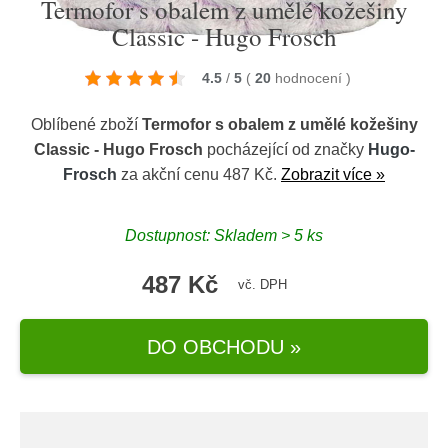
Termofor s obalem z umělé kožešiny
Classic - Hugo Frosch
4.5
/
5
(
20
hodnocení
)
Oblíbené zboží
Termofor s obalem z umělé kožešiny
Classic - Hugo Frosch
pocházející od značky
Hugo-
Frosch
za akční cenu 487 Kč.
Zobrazit více »
Dostupnost: Skladem > 5 ks
487 Kč
vč. DPH
DO OBCHODU »