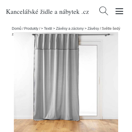
Kancelářské židle a nábytek .cz
Vyhledávání
Domů
/
Produkty
/
> Textil > Závěsy a záclony > Závěsy
/
Světle šedý
závěs 140x240 cm Mistraline – douceur d'intérieur