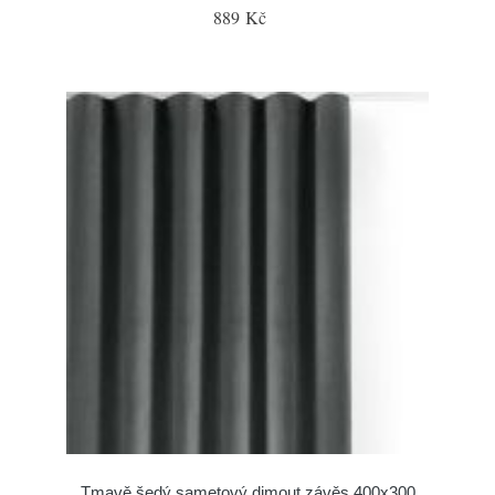
889 Kč
Tmavě šedý sametový dimout závěs 400x300