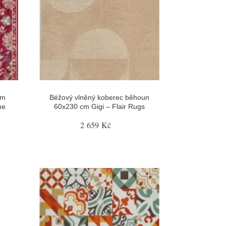
cm
Béžový vlněný koberec běhoun
me
60x230 cm Gigi – Flair Rugs
2 659 Kč