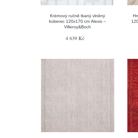
Krémový ručně tkaný vlněný
Hn
koberec 120x170 cm Alexis –
120
Villeroy&Boch
4 639 Kč