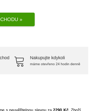
CHODU »
bchod
Nakupujte kdykoli
máme otevřeno 24 hodin denně
eme s neuvěřitelnou slevou za
2290 Kč
. Zboží