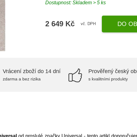
Dostupnost: Skladem > 5 ks
2 649 Kč
DO OB
vč. DPH
Vrácení zboží do 14 dní
Prověřený český o
zdarma a bez rizika
s kvalitními produkty
iversal
od proslulé značky
Universal
- tento artikl doporučuj