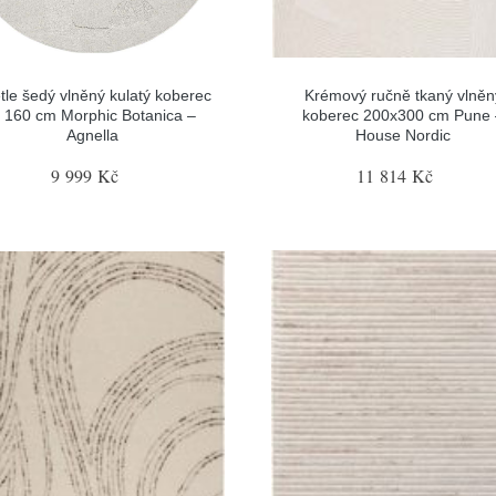
tle šedý vlněný kulatý koberec
Krémový ručně tkaný vlněn
 160 cm Morphic Botanica –
koberec 200x300 cm Pune 
Agnella
House Nordic
9 999 Kč
11 814 Kč