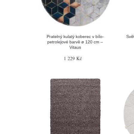
Pratelný kulatý koberec v bílo-
Svě
petrolejové barvě ø 120 cm –
Vitaus
1 229 Kč