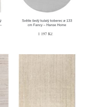
ý
Světle šedý kulatý koberec ø 133
–
cm Fancy – Hanse Home
1 197 Kč