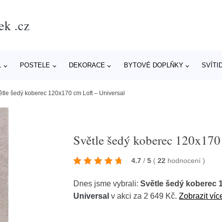
ek .cz
L
POSTELE
DEKORACE
BYTOVÉ DOPLŇKY
SVÍTI
ětle šedý koberec 120x170 cm Loft – Universal
Světle šedý koberec 120x170
4.7
/
5
(
22
hodnocení
)
Dnes jsme vybrali:
Světle šedý koberec 
Universal
v akci za 2 649 Kč.
Zobrazit víc