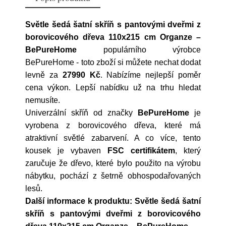
Světle šedá šatní skříň s pantovými dveřmi z
borovicového dřeva 110x215 cm Organze –
BePureHome
populárního výrobce
BePureHome
- toto zboží si můžete nechat dodat
levně za
27990 Kč
. Nabízíme nejlepší poměr
cena výkon. Lepší nabídku už na trhu hledat
nemusíte.
Univerzální skříň od značky
BePureHome
je
vyrobena z borovicového dřeva, které má
atraktivní světlé zabarvení. A co více, tento
kousek je vybaven
FSC certifikátem
, který
zaručuje že dřevo, které bylo použito na výrobu
nábytku, pochází z šetrně obhospodařovaných
lesů.
Další informace k produktu: Světle šedá šatní
skříň s pantovými dveřmi z borovicového