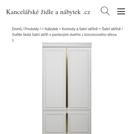
Kancelářské židle a nábytek .cz
Vyhledávání
Domů
/
Produkty
/
> Nábytek > Komody a šatní skříně > Šatní skříně
/
Světle šedá šatní skříň s pantovými dveřmi z borovicového dřeva
110x215 cm Organze – BePureHome