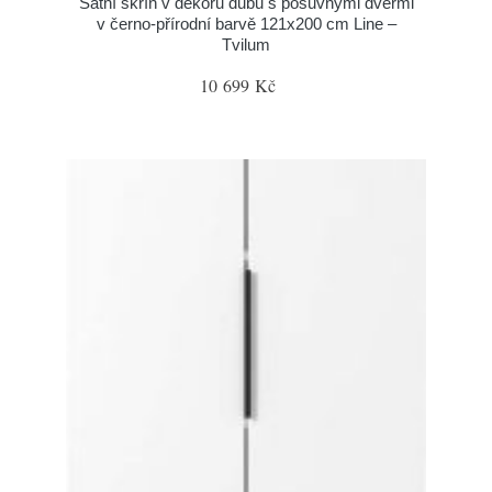
Šatní skříň v dekoru dubu s posuvnými dveřmi
v černo-přírodní barvě 121x200 cm Line –
Tvilum
10 699 Kč