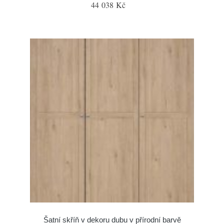
44 038 Kč
Šatní skříň v dekoru dubu v přírodní barvě