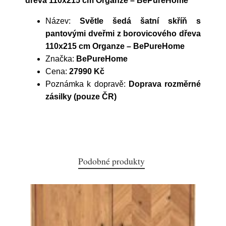
dřeva 110x215 cm Organze – BePureHome
Název:
Světle šedá šatní skříň s
pantovými dveřmi z borovicového dřeva
110x215 cm Organze – BePureHome
Značka:
BePureHome
Cena:
27990 Kč
Poznámka k dopravě:
Doprava rozměrné
zásilky (pouze ČR)
Podobné produkty