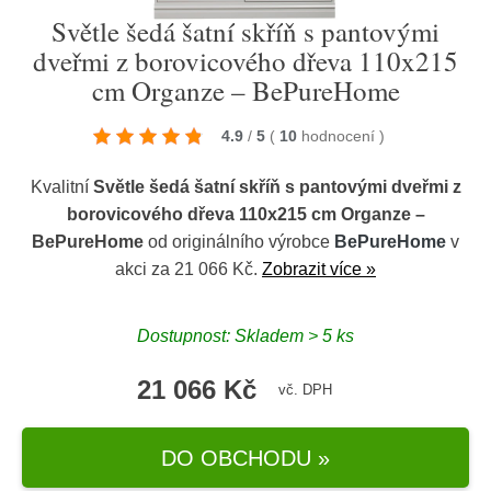
Světle šedá šatní skříň s pantovými
dveřmi z borovicového dřeva 110x215
cm Organze – BePureHome
4.9
/
5
(
10
hodnocení
)
Kvalitní
Světle šedá šatní skříň s pantovými dveřmi z
borovicového dřeva 110x215 cm Organze –
BePureHome
od originálního výrobce
BePureHome
v
akci za 21 066 Kč.
Zobrazit více »
Dostupnost: Skladem > 5 ks
21 066 Kč
vč. DPH
DO OBCHODU »