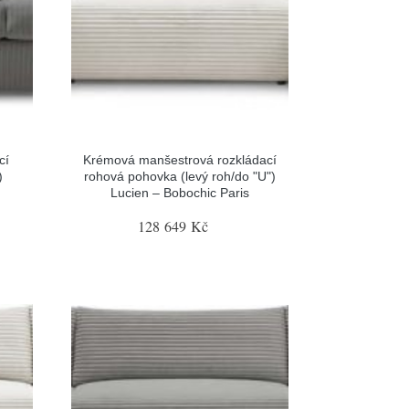
cí
Krémová manšestrová rozkládací
)
rohová pohovka (levý roh/do "U")
Lucien – Bobochic Paris
128 649 Kč