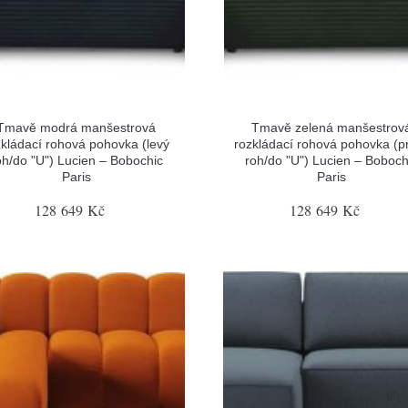
Tmavě modrá manšestrová
Tmavě zelená manšestrov
zkládací rohová pohovka (levý
rozkládací rohová pohovka (p
oh/do "U") Lucien – Bobochic
roh/do "U") Lucien – Boboch
Paris
Paris
128 649 Kč
128 649 Kč