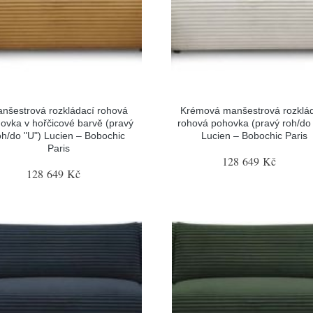
nšestrová rozkládací rohová
Krémová manšestrová rozklá
ovka v hořčicové barvě (pravý
rohová pohovka (pravý roh/do 
oh/do "U") Lucien – Bobochic
Lucien – Bobochic Paris
Paris
128 649 Kč
128 649 Kč