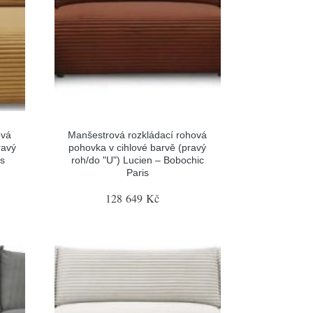
ová
Manšestrová rozkládací rohová
ravý
pohovka v cihlové barvě (pravý
is
roh/do "U") Lucien – Bobochic
Paris
128 649 Kč