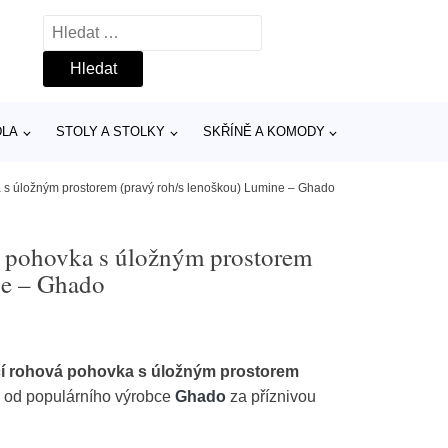
Vyhledávání
DLA
STOLY A STOLKY
SKŘÍNĚ A KOMODY
a s úložným prostorem (pravý roh/s lenoškou) Lumine – Ghado
vá pohovka s úložným prostorem
ne – Ghado
cí rohová pohovka s úložným prostorem
o
od populárního výrobce
Ghado
za příznivou