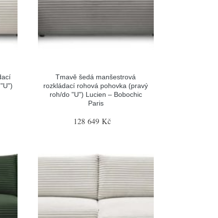
dací
Tmavě šedá manšestrová
"U")
rozkládací rohová pohovka (pravý
roh/do "U") Lucien – Bobochic
Paris
128 649 Kč