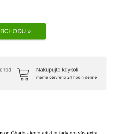
BCHODU »
bchod
Nakupujte kdykoli
máme otevřeno 24 hodin denně
do
od
Ghado
- tento artikl je tady pro vás extra