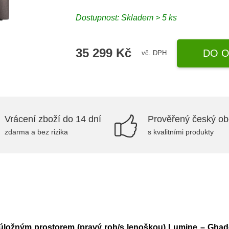
Dostupnost: Skladem > 5 ks
35 299 Kč
DO O
vč. DPH
Vrácení zboží do 14 dní
Prověřený český o
zdarma a bez rizika
s kvalitními produkty
 úložným prostorem (pravý roh/s lenoškou) Lumine – Gha