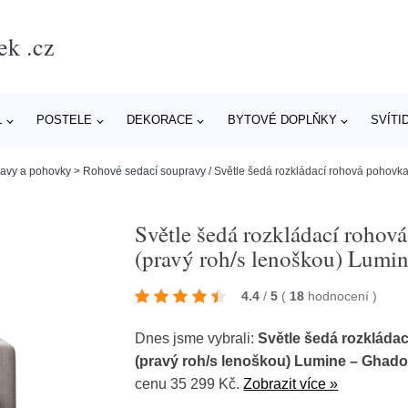
ek .cz
L
POSTELE
DEKORACE
BYTOVÉ DOPLŇKY
SVÍTI
ravy a pohovky > Rohové sedací soupravy
/
Světle šedá rozkládací rohová pohovk
Světle šedá rozkládací roho
(pravý roh/s lenoškou) Lumi
4.4
/
5
(
18
hodnocení
)
Dnes jsme vybrali:
Světle šedá rozkláda
(pravý roh/s lenoškou) Lumine – Ghad
cenu 35 299 Kč.
Zobrazit více »