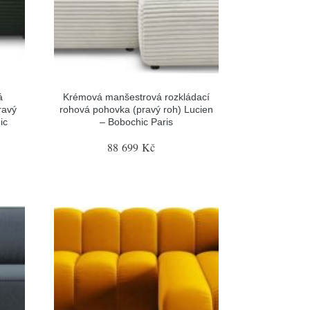
á
Krémová manšestrová rozkládací
ravý
rohová pohovka (pravý roh) Lucien
ic
– Bobochic Paris
88 699 Kč