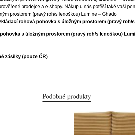
rověřené prodejce a e-shopy. Nákup u nás potěší také vaši pe
žným prostorem (pravý roh/s lenoškou) Lumine – Ghado
rozkládací rohová pohovka s úložným prostorem (pravý roh
á pohovka s úložným prostorem (pravý roh/s lenoškou) Lum
é zásilky (pouze ČR)
Podobné produkty