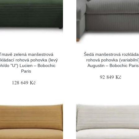
Tmavě zelená manšestrová
Šedá manšestrová rozkláda
zkládací rohová pohovka (levý
rohová pohovka (variabilní
oh/do "U") Lucien – Bobochic
Augustin – Bobochic Paris
Paris
92 849 Kč
128 649 Kč