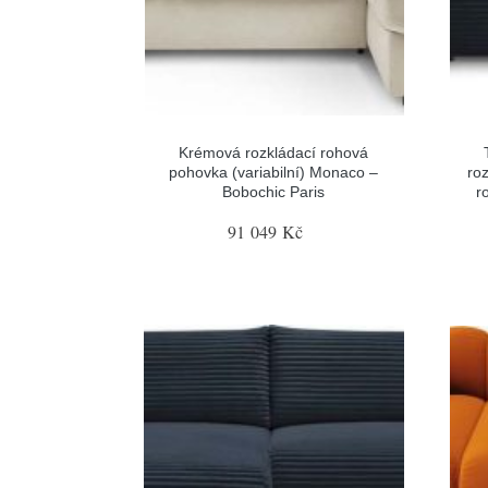
Krémová rozkládací rohová
pohovka (variabilní) Monaco –
ro
Bobochic Paris
r
91 049 Kč