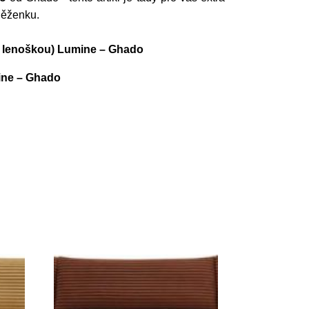
něženku.
/s lenoškou) Lumine – Ghado
ine – Ghado