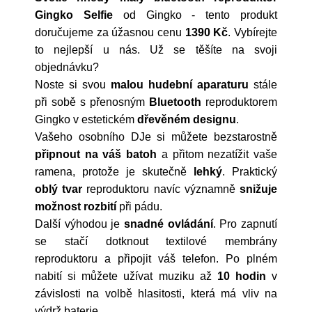
Gingko Selfie
od
Gingko
- tento produkt
doručujeme za úžasnou cenu
1390 Kč
. Vybírejte
to nejlepší u nás. Už se těšíte na svoji
objednávku?
Noste si svou
malou hudební aparaturu
stále
při sobě s přenosným
Bluetooth
reproduktorem
Gingko v estetickém
dřevěném designu
.
Vašeho osobního DJe si můžete bezstarostně
připnout na váš batoh
a přitom nezatížit vaše
ramena, protože je skutečně
lehký
. Praktický
oblý tvar
reproduktoru navíc významně
snižuje
možnost rozbití
při pádu.
Další výhodou je
snadné ovládání
. Pro zapnutí
se stačí dotknout textilové membrány
reproduktoru a připojit váš telefon. Po plném
nabití si můžete užívat muziku až
10 hodin
v
závislosti na volbě hlasitosti, která má vliv na
výdrž baterie.