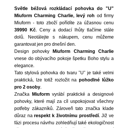
Světle béžová rozkládací pohovka do "U"
Miuform Charming Charlie, levý roh
od firmy
Miuform
- toto zboží pořídíte za úžasnou cenu
39990 Kč
. Ceny a dodací lhůty tlačíme stále
dolů. Neotálejte s nákupem, cenu můžeme
garantovat jen pro dnešní den.
Design pohovky
Miuform Charming Charlie
vnese do obývacího pokoje špetku Boho stylu a
elegance.
Tato stylová pohovka do tvaru "U" je také velmi
praktická, lze totiž rozložit na
pohodlné lůžko
pro 2 osoby
.
Značka
Miuform
vyrábí praktické a designové
pohovky, které mají za cíl uspokojovat všechny
potřeby zákazníků. Zároveň tato značka klade
důraz na
respekt k životnímu prostředí
. Již ve
fázi procesu návrhu zohledňují také ekologičnost