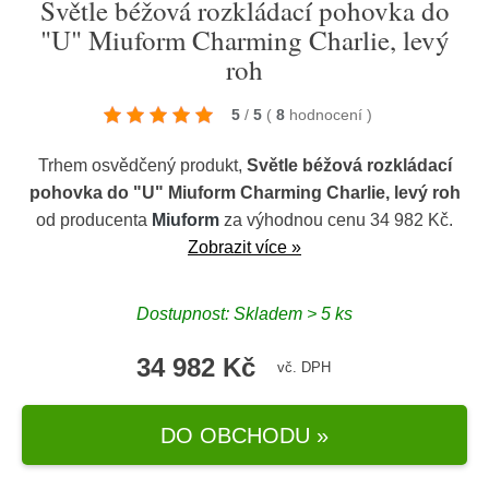
Světle béžová rozkládací pohovka do
"U" Miuform Charming Charlie, levý
roh
5
/
5
(
8
hodnocení
)
Trhem osvědčený produkt,
Světle béžová rozkládací
pohovka do "U" Miuform Charming Charlie, levý roh
od producenta
Miuform
za výhodnou cenu 34 982 Kč.
Zobrazit více »
Dostupnost: Skladem > 5 ks
34 982 Kč
vč. DPH
DO OBCHODU »