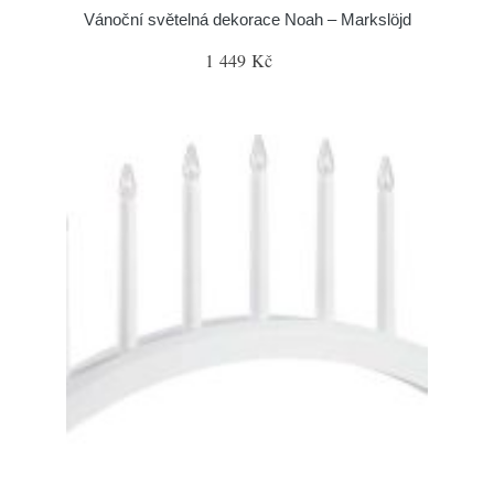
Vánoční světelná dekorace Noah – Markslöjd
1 449 Kč