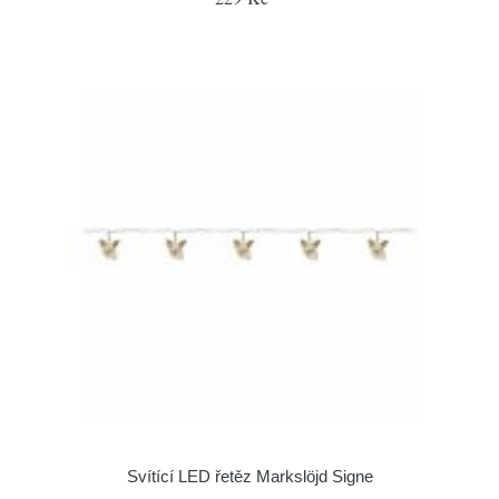
Svítící LED řetěz Markslöjd Signe