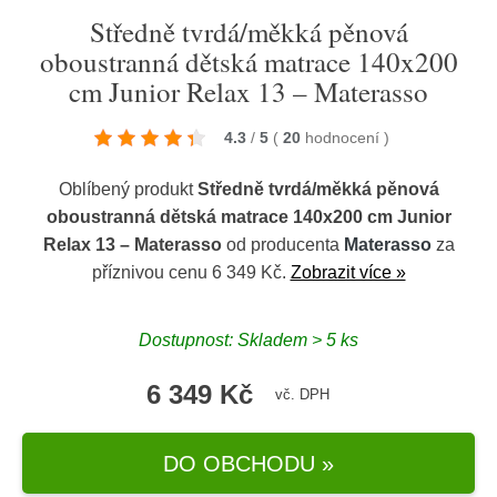
Středně tvrdá/měkká pěnová
oboustranná dětská matrace 140x200
cm Junior Relax 13 – Materasso
4.3
/
5
(
20
hodnocení
)
Oblíbený produkt
Středně tvrdá/měkká pěnová
oboustranná dětská matrace 140x200 cm Junior
Relax 13 – Materasso
od producenta
Materasso
za
příznivou cenu 6 349 Kč.
Zobrazit více »
Dostupnost: Skladem > 5 ks
6 349 Kč
vč. DPH
DO OBCHODU »