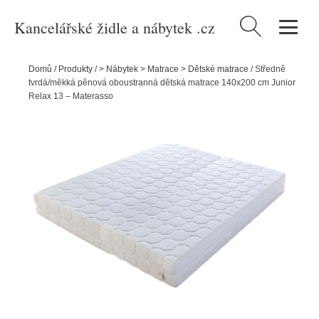
Kancelářské židle a nábytek .cz
Vyhledávání
Domů
/
Produkty
/
> Nábytek > Matrace > Dětské matrace
/
Středně
tvrdá/měkká pěnová oboustranná dětská matrace 140x200 cm Junior
Relax 13 – Materasso