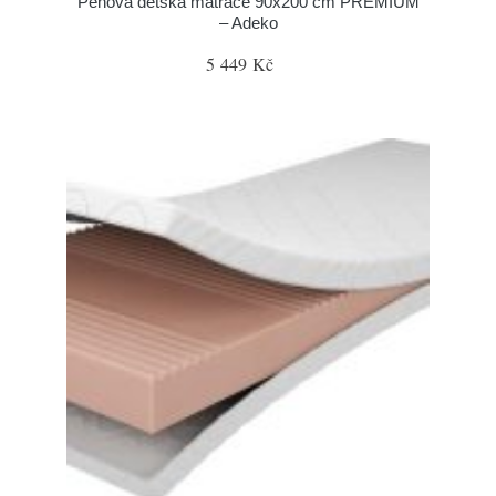
Pěnová dětská matrace 90x200 cm PREMIUM
– Adeko
5 449 Kč