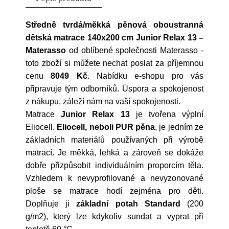
Středně tvrdá/měkká pěnová oboustranná
dětská matrace 140x200 cm Junior Relax 13 –
Materasso
od oblíbené společnosti
Materasso
-
toto zboží si můžete nechat poslat za příjemnou
cenu
8049 Kč
. Nabídku e-shopu pro vás
připravuje tým odborníků. Úspora a spokojenost
z nákupu, záleží nám na vaší spokojenosti.
Matrace
Junior Relax 13
je tvořena výplní
Eliocell.
Eliocell, neboli PUR pěna
, je jedním ze
základních materiálů používaných při výrobě
matrací. Je měkká, lehká a zároveň se dokáže
dobře přizpůsobit individuálním proporcím těla.
Vzhledem k nevyprofilované a nevyzonované
ploše se matrace hodí zejména pro děti.
Doplňuje ji
základní potah Standard
(200
g/m2), který lze kdykoliv sundat a vyprat při